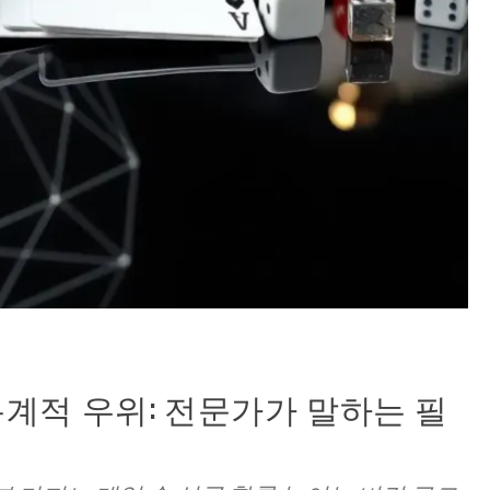
계적 우위: 전문가가 말하는 필