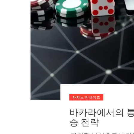
카지노 인사이트
바카라에서의 통
승 전략