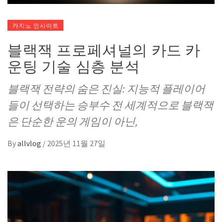
카지노 인사이트
블랙잭 프로페셔널의 카드 카
운팅 기술 심층 분석
블랙잭 전략의 숨은 진실: 지능적 플레이어
들이 선택하는 승부수 전 세계적으로 블랙잭
은 단순한 운의 게임이 아닌,
By
allvlog
/
2025년 11월 27일