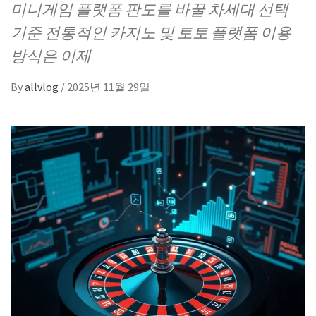
미니게임 플랫폼 판도를 바꿀 차세대 선택
기준 전통적인 카지노 및 토토 플랫폼 이용
방식은 이제
By
allvlog
/
2025년 11월 29일