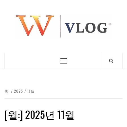
콘
텐
츠
로
건
너
뛰
기
기
본
메
뉴
VL
홈
2025
11월
[월:]
2025년 11월