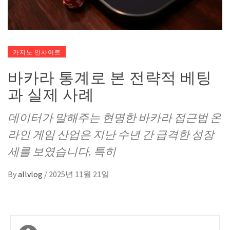
카지노 인사이트
바카라 통계로 본 전략적 베팅
과 실제 사례
데이터가 말해주는 현명한 바카라 접근법 온
라인 게임 산업은 지난 수년 간 급격한 성장
세를 보였습니다. 특히
By
allvlog
/
2025년 11월 21일
글