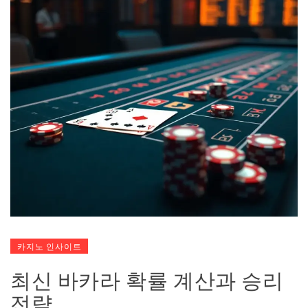
카지노 인사이트
최신 바카라 확률 계산과 승리
전략