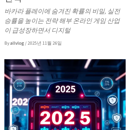
바카라 플레이에 숨겨진 확률의 비밀, 실전
승률을 높이는 전략 해부 온라인 게임 산업
이 급성장하면서 디지털
By
allvlog
/
2025년 11월 26일