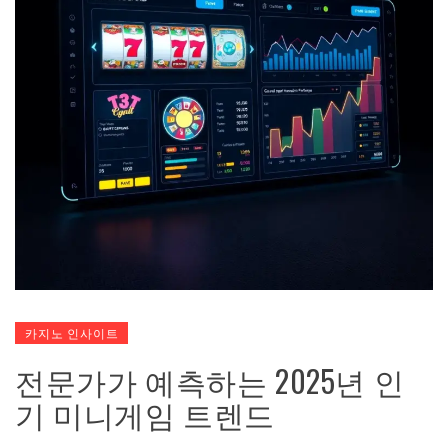
카지노 인사이트
전문가가 예측하는 2025년 인
기 미니게임 트렌드