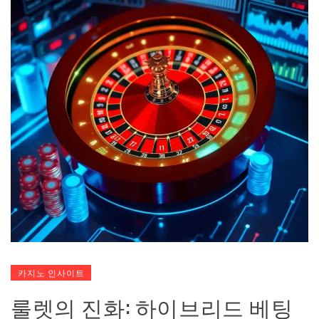
카지노 인사이트
룰렛의 진화: 하이브리드 베팅