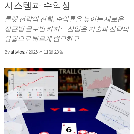
시스템과 수익성
룰렛 전략의 진화, 수익률을 높이는 새로운
접근법 글로벌 카지노 산업은 기술과 전략의
융합으로 빠르게 변모하고
By
allvlog
/
2025년 11월 23일