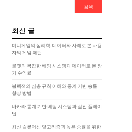
검색
최신 글
미니게임의 심리학: 데이터와 사례로 본 사용
자의 게임 패턴
룰렛의 복잡한 베팅 시스템과 데이터로 본 장
기 수익률
블랙잭의 심층 규칙 이해와 통계 기반 승률
향상 방법
바카라 통계 기반 베팅 시스템과 실전 플레이
팁
최신 슬롯머신 알고리즘과 높은 승률을 위한