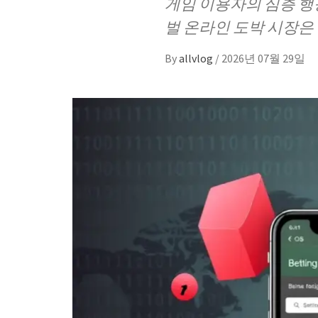
게임 이용자의 심층 행
벌 온라인 도박 시장은
By
allvlog
/
2026년 07월 29일