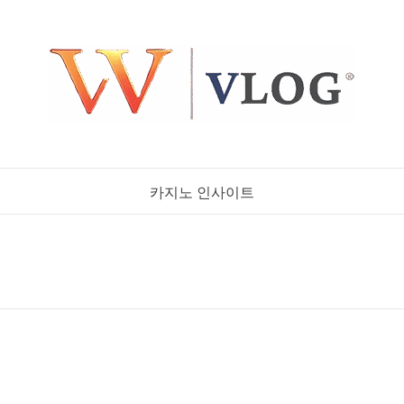
세
카지노 인사이트