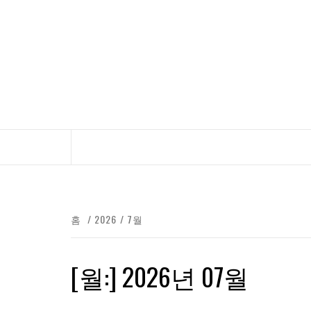
콘
텐
츠
로
건
너
뛰
기
홈
2026
7월
[월:]
2026년 07월