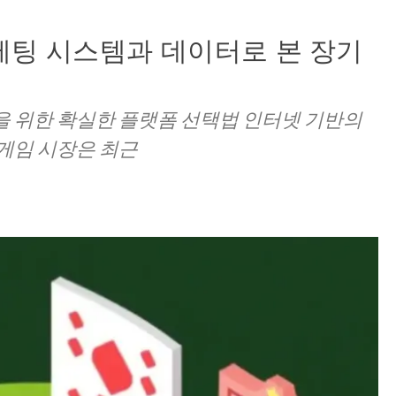
베팅 시스템과 데이터로 본 장기
 위한 확실한 플랫폼 선택법 인터넷 기반의
게임 시장은 최근