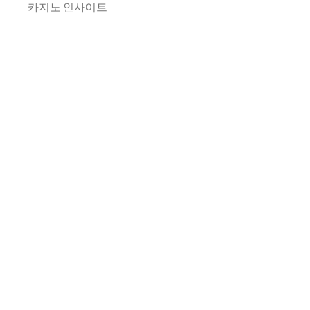
카지노 인사이트