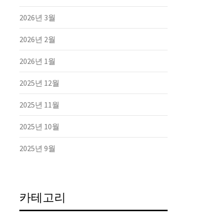
2026년 3월
2026년 2월
2026년 1월
2025년 12월
2025년 11월
2025년 10월
2025년 9월
카테고리