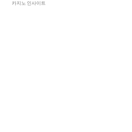
카지노 인사이트