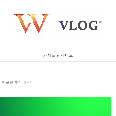
세
카지노 인사이트
지혜로운 투자 전략