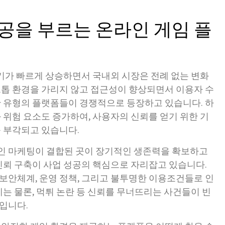
공을 부르는 온라인 게임 플
인기가 빠르게 상승하면서 국내외 시장은 전례 없는 변화
크톱 환경을 가리지 않고 접근성이 향상되면서 이용자 수
한 유형의 플랫폼들이 경쟁적으로 등장하고 있습니다. 하
 위험 요소도 증가하여, 사용자의 신뢰를 얻기 위한 기
 부각되고 있습니다.
인 마케팅이 결합된 곳이 장기적인 생존력을 확보하고
신뢰 구축이 사업 성공의 핵심으로 자리잡고 있습니다.
보안체계, 운영 정책, 그리고 불투명한 이용조건들로 인
례는 물론, 먹튀 논란 등 신뢰를 무너뜨리는 사건들이 빈
입니다.