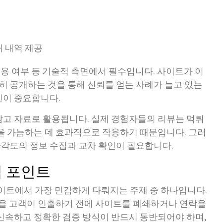
래 내역 제공
 적용 여부 등 기술적 측면에서 필수입니다. 사이트가 이
히 공개하는 것을 통해 신뢰를 얻는 사례가 늘고 있는
인이 중요합니다.
참고 자료로 활용됩니다. 실제 경험자들의 리뷰는 먹튀
등을 가늠하는 데 효과적으로 작용하기 때문입니다. 그러
다각도의 정보 수집과 교차 확인이 필요합니다.
심 포인트
트에서 가장 민감하게 다뤄지는 주제 중 하나입니다.
금을 고객이 인출하기 전에 사이트를 폐쇄하거나 연락을
 신속하고 정확한 검증 방식이 반드시 동반되어야 하며,