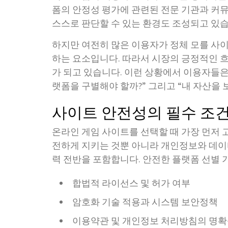
폼의 안정성 평가에 관련된 전문 기관과 커
스스로 판단할 수 있는 환경도 조성되고 있습
하지만 여전히 많은 이용자가 정체 모를 사
하는 요소입니다. 따라서 시장의 긍정적인 흐
가 되고 있습니다. 이런 상황에서 이용자들은 
랫폼을 구별해야 할까?” 그리고 “내 자산을 
사이트 안전성의 필수 조
온라인 게임 사이트를 선택할 때 가장 먼저 
전하게 지키는 것뿐 아니라 개인정보와 데이터
력 전반을 포함합니다. 안전한 플랫폼 선별
합법적 라이선스 및 허가 여부
암호화 기술 적용과 시스템 보안정책
이용약관 및 개인정보 처리방침의 명