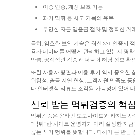
이중 인증, 계정 보호 기능
과거 먹튀 등 사고 기록의 유무
투명한 자금 입출금 절차 및 정확한 거
특히, 암호화 보안 기술은 최신 SSL 인증서
용자 데이터를 어떻게 관리하고 있는지 명확
만큼, 공식적인 검증과 더불어 해당 정보 확
또한 사용자 평판과 이용 후기 역시 중요한 
위험성, 출금 지연 현상, 고객지원 만족도 
나 인터넷상 리뷰도 조작될 가능성이 있어 
신뢰 받는 먹튀검증의 핵
먹튀검증은 온라인 토토사이트와 카지노 사이
“먹튀”란 사이트 운영자가 미리 설정한 자
끊는 사기 행위를 뜻합니다. 피해가 큰 만큼