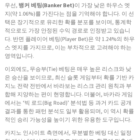
우선,
뱅커 베팅(Banker Bet)
이 가장 낮은 하우스 엣
지(약 1.06%)를 가진다는 점을 기억해야 합니다. 이 선
택은 장기적으로 유리한 확률 분포를 보이며, 통계학
적으로도 가장 안정된 수익 경로로 인정받고 있습니
다. 반면 플레이어 베팅(Player Bet)은 약 1.24%의 하우
스 엣지를 가지므로, 이는 부차적으로 고려해야 하는
영역입니다.
이외에도, 무승부(Tie) 베팅은 매우 높은 리스크와 낮
은 승산을 보이므로, 최신 슬롯 게임부터 확률 기반 카
지노 전략 전반에서 바라보는 리스크 관리 원칙과 부
합해 지양하는 편이 현명합니다. 더불어, 바카라 게임
에서는 ‘빅 로드(Big Road)’ 분석법 등 과거 카드 공개
결과를 통한 패턴 분석도 일부 활용되며, 이 역시 확률
적인 승리 가능성을 높이기 위한 유용한 도구입니다.
카지노 인사이트 측면에서, 무분별한 베팅 대신 일정