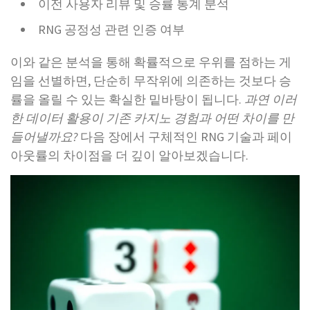
이전 사용자 리뷰 및 승률 통계 분석
RNG 공정성 관련 인증 여부
이와 같은 분석을 통해 확률적으로 우위를 점하는 게
임을 선별하면, 단순히 무작위에 의존하는 것보다 승
률을 올릴 수 있는 확실한 밑바탕이 됩니다.
과연 이러
한 데이터 활용이 기존 카지노 경험과 어떤 차이를 만
들어낼까요?
다음 장에서 구체적인 RNG 기술과 페이
아웃률의 차이점을 더 깊이 알아보겠습니다.