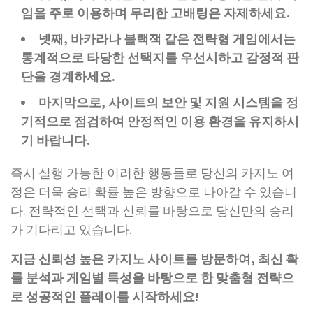
임을 주로 이용하며 무리한 고배팅은 자제하세요.
넷째, 바카라나 블랙잭 같은 전략형 게임에서는
통계적으로 타당한 선택지를 우선시하고 감정적 판
단을 경계하세요.
마지막으로, 사이트의 보안 및 지원 시스템을 정
기적으로 점검하여 안정적인 이용 환경을 유지하시
기 바랍니다.
즉시 실행 가능한 이러한 행동들로 당신의 카지노 여
정은 더욱 승리 확률 높은 방향으로 나아갈 수 있습니
다. 전략적인 선택과 신뢰를 바탕으로 당신만의 승리
가 기다리고 있습니다.
지금 신뢰성 높은 카지노 사이트를 방문하여, 최신 확
률 분석과 게임별 특성을 바탕으로 한 맞춤형 전략으
로 성공적인 플레이를 시작하세요!