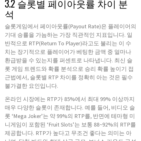
3.2 슬롯별 페이아웃률 차이 분
석
슬롯게임에서 페이아웃률(Payout Rate)은 플레이어의
기대 승률을 가늠하는 가장 직관적인 지표입니다. 일
반적으로 RTP(Return To Player)라고도 불리는 이 수
치는 장기적으로 플레이어가 베팅한 금액 중 얼마나
환급받을 수 있는지를 퍼센트로 나타냅니다. 최신 슬
롯 게임 트렌드와 확률 분석으로 승리 확률 높이기 접
근법에서, 슬롯별 RTP 차이를 정확히 아는 것은 필수
불가결한 요인입니다.
온라인 시장에는 RTP가 85%에서 최대 99% 이상까지
매우 다양한 슬롯이 존재합니다. 예를 들어, 비디오 슬
롯 ‘Mega Joker’는 약 99%의 RTP를, 반면에 테마형 미
니게임이 포함된 ‘Fruit Slots’는 보통 88~92%의 RTP를
제공합니다. RTP가 높다고 무조건 좋다는 의미는 아