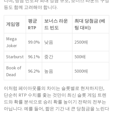
니며, 당첨 빈도와 최대 상금 규모, 보너스 라운드 구성
등도 함께 고려해야 합니다.
평균
보너스 라운
최대 당첨금 (베
게임명
RTP
드 빈도
팅 대비)
Mega
99.0%
낮음
2500배
Joker
Starburst
96.1%
중간
500배
Book of
96.2%
높음
5000배
Dead
이처럼 페이아웃률의 차이는 슬롯별로 현저하지만,
단순히 RTP 수치를 좇는 것만이 최신 슬롯 게임 트렌
드와 확률 분석으로 승리 확률 높이기 전략의 전부는
아닙니다. 예를 들어, 짧은 기간 내 큰 당첨금을 노린다