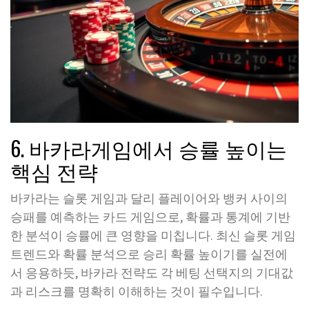
6. 바카라게임에서 승률 높이는
핵심 전략
바카라는 슬롯 게임과 달리 플레이어와 뱅커 사이의
승패를 예측하는 카드 게임으로, 확률과 통계에 기반
한 분석이 승률에 큰 영향을 미칩니다. 최신 슬롯 게임
트렌드와 확률 분석으로 승리 확률 높이기를 실전에
서 응용하듯, 바카라 전략도 각 베팅 선택지의 기대값
과 리스크를 명확히 이해하는 것이 필수입니다.