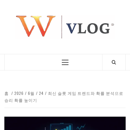
콘
텐
츠
로
건
너
뛰
기
기
본
메
뉴
VL
홈
2026
6월
24
최신 슬롯 게임 트렌드와 확률 분석으로
승리 확률 높이기