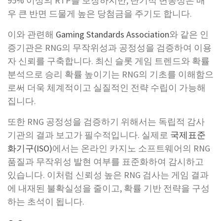
95% 이상의 RTP를 보장하지만, 단기적 변동성은 매
우 큰 반면 드물게 높은 당첨금을 주기도 합니다.
이와 관련해
Gaming Standards Association
와 같은 인
증기관은 RNG의 무작위성과 공정성을 검증하여 이용
자 신뢰를 구축합니다. 최신 슬롯 게임 트렌드와 확률
분석으로 승리 확률 높이기는 RNG의 기초를 이해함으
로써 더욱 체계적이고 실질적인 전략 수립이 가능해
집니다.
또한 RNG 공정성을 검증하기 위해서는 독립적 감사
기관의 결과 보고가 필수적입니다. 실제로
국제표준
화기구(ISO)
에서는 온라인 카지노 소프트웨어의 RNG
품질과 무작위성 발현 여부를 표준화하여 감시하고
있습니다. 이처럼 신뢰성 높은 RNG 검사는 게임 결과
에 내재된 불확실성을 줄이고, 확률 기반 전략을 구성
하는 초석이 됩니다.