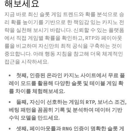
해보세요
지금 바로 최신 슬롯 게임 트렌드와 확률 분석으로 승
리 확률 높이기를 기반으로 한 책임감 있는 카지노 전
략을 실천해 보시기 바랍니다. 신뢰할 수 있는 플랫폼
에서 직접 게임별 확률을 확인하고, RTP와 페이아웃
률을 비교하며 자신만의 최적 공식을 구축하는 것이
중요합니다. 아래 행동 지침을 참고해 더욱 체계적인
접근을 시작하세요.
첫째, 인증된 온라인 카지노 사이트에서 무료 플
레이 모드를 활용해 다양한 슬롯 및 테이블 게임 확
률 차이를 체험해보세요.
둘째, 자신이 선호하는 게임의 RTP, 보너스 조건,
베팅 패턴을 꼼꼼히 기록 및 분석하여 데이터 기반
수익 모델을 만드세요.
셋째, 페이아웃률과 RNG 인증이 명확한 슬롯 게