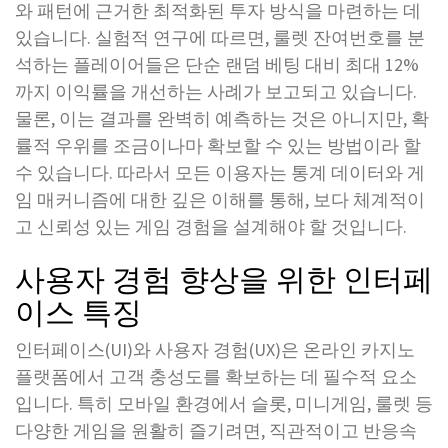
와 패턴에 근거한 최적화된 투자 방식을 마련하는 데
있습니다. 실험적 연구에 따르면, 룰렛 잔여번호를 분
석하는 플레이어들은 단순 랜덤 베팅 대비 최대 12%
까지 이익률을 개선하는 사례가 보고되고 있습니다.
물론, 이는 결과를 완벽히 예측하는 것은 아니지만, 확
률적 우위를 조금이나마 확보할 수 있는 방법이라 할
수 있습니다. 따라서 모든 이용자는 통계 데이터와 게
임 매커니즘에 대한 깊은 이해를 통해, 보다 체계적이
고 신뢰성 있는 게임 경험을 설계해야 할 것입니다.
사용자 경험 향상을 위한 인터페
이스 특징
인터페이스(UI)와 사용자 경험(UX)은 온라인 카지노
플랫폼에서 고객 충성도를 확보하는 데 필수적 요소
입니다. 특히 모바일 환경에서 슬롯, 미니게임, 룰렛 등
다양한 게임을 원활히 즐기려면, 직관적이고 반응속