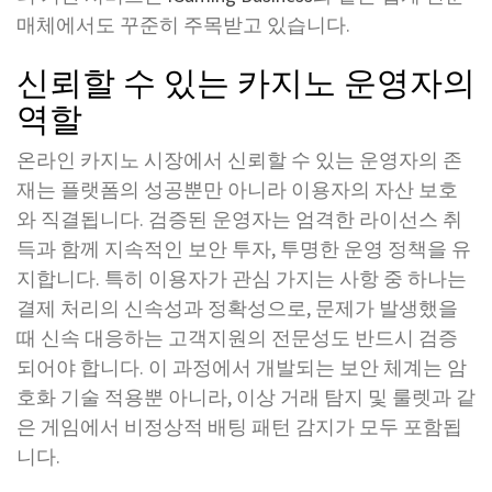
매체에서도 꾸준히 주목받고 있습니다.
신뢰할 수 있는 카지노 운영자의
역할
온라인 카지노 시장에서 신뢰할 수 있는 운영자의 존
재는 플랫폼의 성공뿐만 아니라 이용자의 자산 보호
와 직결됩니다. 검증된 운영자는 엄격한 라이선스 취
득과 함께 지속적인 보안 투자, 투명한 운영 정책을 유
지합니다. 특히 이용자가 관심 가지는 사항 중 하나는
결제 처리의 신속성과 정확성으로, 문제가 발생했을
때 신속 대응하는 고객지원의 전문성도 반드시 검증
되어야 합니다. 이 과정에서 개발되는 보안 체계는 암
호화 기술 적용뿐 아니라, 이상 거래 탐지 및 룰렛과 같
은 게임에서 비정상적 배팅 패턴 감지가 모두 포함됩
니다.