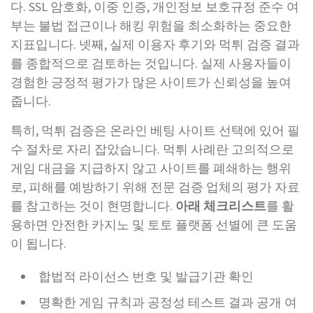
다. SSL 암호화, 이중 인증, 개인정보 보호규정 준수 여
부는 불법 접근이나 해킹 위험을 최소화하는 중요한
지표입니다. 넷째, 실제 이용자 후기와 먹튀 검증 결과
를 종합적으로 검토하는 것입니다. 실제 사용자들이
경험한 긍정적 평가가 많은 사이트가 신뢰성을 높여
줍니다.
특히, 먹튀 검증은 온라인 베팅 사이트 선택에 있어 필
수 절차로 자리 잡았습니다. 먹튀 사례란 고의적으로
게임 대금을 지급하지 않고 사이트를 폐쇄하는 행위
로, 피해를 예방하기 위해 전문 검증 업체의 평가 자료
를 참고하는 것이 현명합니다.
아래 체크리스트
를 활
용하면 안전한 카지노 및 토토 플랫폼 선별에 큰 도움
이 됩니다.
합법적 라이선스 번호 및 발급기관 확인
명확한 게임 규칙과 공정성 테스트 결과 공개 여