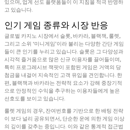
있으며, 업계 선도 플랫폼들이 이 지침을 적극 반영하
고 있습니다.
인기 게임 종류와 시장 반응
글로벌 카지노 시장에서 슬롯, 바카라, 블랙잭, 룰렛,
그리고 소위 ‘미니게임’이라 불리는 다양한 간단 게임
들이 큰 인기를 누리고 있습니다. 슬롯은 그 다양성과
시각적 즐거움으로 많은 신규 이용자를 끌어들이며,
특히 프로그레시브 잭팟이 포함된 게임은 거액의 당
첨금을 내걸어 지속적인 고객 유입을 견인합니다. 한
편, 블랙잭과 바카라는 전략적 요소가 강해 중장기적
으로 안정적인 수익을 추구하는 이용자들에게 높은
선호도를 보이고 있습니다.
룰렛 게임의 경우, 잔여번호를 기반으로 한 배팅 전략
이 보다 널리 공유되면서, 단순한 운에 의한 게임 이상
의 깊이를 갖추는 중입니다. 이와 같은 통계적 접근법