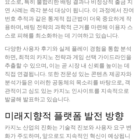
요소로, 특히 불합리한 배팅 결과나 비정상적 출금 지
연 사례는 즉각 분석 대상이 됩니다. 이 과정에서 잔여
번호 추적과 같은 통계적 접근법이 더욱 중요하게 작
용하며, 배팅 전략의 과학적 근거를 마련해 이용자 스
스로 피해를 최소화하는 데 기여하고 있습니다.
다양한 사용자 후기와 실제 플레이 경험을 통합 분석
하면, 최적의 카지노 전략과 게임 선택 가이드라인을
추출할 수 있으며, 이는 곧 시장 내 신뢰를 높이는 데
직접 연결됩니다. 또한 전문성 있는 콘텐츠 제공자와
분석가들은 이러한 공동체의 목소리를 바탕으로, 객
관적이고 심도 있는 카지노 인사이트를 지속적으로
발굴해 발표하고 있습니다.
미래지향적 플랫폼 발전 방향
카지노 산업의 진화는 기술적 진보와 사용자 요구 변
화가 주도하며, 앞으로도 지속적인 혁신이 예상됩니