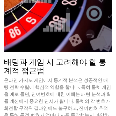
배팅과 게임 시 고려해야 할 통
계적 접근법
온라인 카지노 게임에서 통계적 분석은 성공적인 배
팅 전략 수립에 핵심적 역할을 합니다. 특히 룰렛 게임
을 예로 들면, 잔여번호에 대한 이해는 패턴 분석과 확
률 계산에서 중요한 단서가 됩니다. 룰렛의 각 번호가
회전할 무작위 결과임에도 불구하고, 잔여번호 추적
을 통해 특정 번호가 얼마나 자주 등장했는지 파악하