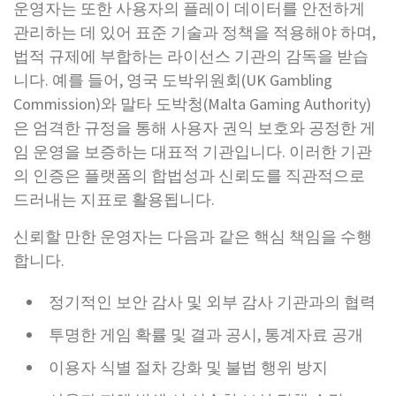
운영자는 또한 사용자의 플레이 데이터를 안전하게
관리하는 데 있어 표준 기술과 정책을 적용해야 하며,
법적 규제에 부합하는 라이선스 기관의 감독을 받습
니다. 예를 들어, 영국 도박위원회(UK Gambling
Commission)와 말타 도박청(Malta Gaming Authority)
은 엄격한 규정을 통해 사용자 권익 보호와 공정한 게
임 운영을 보증하는 대표적 기관입니다. 이러한 기관
의 인증은 플랫폼의 합법성과 신뢰도를 직관적으로
드러내는 지표로 활용됩니다.
신뢰할 만한 운영자는 다음과 같은 핵심 책임을 수행
합니다.
정기적인 보안 감사 및 외부 감사 기관과의 협력
투명한 게임 확률 및 결과 공시, 통계자료 공개
이용자 식별 절차 강화 및 불법 행위 방지