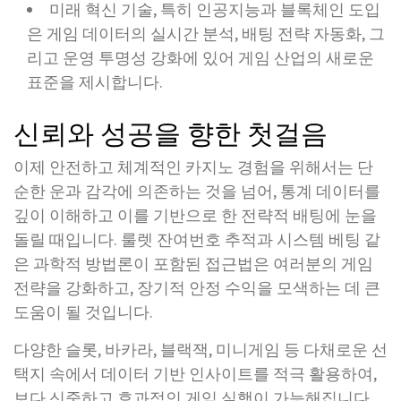
미래 혁신 기술, 특히 인공지능과 블록체인 도입
은 게임 데이터의 실시간 분석, 배팅 전략 자동화, 그
리고 운영 투명성 강화에 있어 게임 산업의 새로운
표준을 제시합니다.
신뢰와 성공을 향한 첫걸음
이제 안전하고 체계적인 카지노 경험을 위해서는 단
순한 운과 감각에 의존하는 것을 넘어, 통계 데이터를
깊이 이해하고 이를 기반으로 한 전략적 배팅에 눈을
돌릴 때입니다. 룰렛 잔여번호 추적과 시스템 베팅 같
은 과학적 방법론이 포함된 접근법은 여러분의 게임
전략을 강화하고, 장기적 안정 수익을 모색하는 데 큰
도움이 될 것입니다.
다양한 슬롯, 바카라, 블랙잭, 미니게임 등 다채로운 선
택지 속에서 데이터 기반 인사이트를 적극 활용하여,
보다 신중하고 효과적인 게임 실행이 가능해집니다.