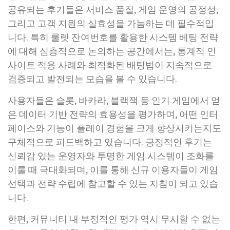
공유되는 후기들은 서비스 품질, 게임 운영의 공정성,
그리고 고객 지원의 실효성을 가늠하는 데 필수적입
니다. 특히 룰렛 잔여번호를 활용한 시스템 베팅 전략
에 대해 심층적으로 논의하는 공간에서는, 통계적 인
사이트 적용 사례와 최적화된 배팅법이 지속적으로
검증되고 발전되는 모습을 볼 수 있습니다.
사용자들은 슬롯, 바카라, 블랙잭 등 인기 게임에서 얻
은 데이터 기반 전략의 효용성을 평가하며, 어떤 인터
페이스와 기능이 플레이 경험을 크게 향상시키는지도
구체적으로 피드백하고 있습니다. 긍정적인 후기는
신뢰감 있는 운영자와 투명한 게임 시스템이 조화를
이룰 때 극대화되며, 이를 통해 신규 이용자들이 게임
선택과 전략 수립에 참고할 수 있는 지침이 되고 있습
니다.
한편, 커뮤니티 내 부정적인 평가 역시 무시할 수 없는