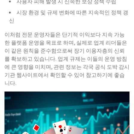
사용자 피해 발생 시 신속한 보상 정책 수립
시장 환경 및 규제 변화에 따른 지속적인 정책 갱
신
이처럼 전문 운영자들은 단기적 이익보다 지속 가능
한 플랫폼 운영을 목표로 하며, 실제로 업계 리더들은
이 같은 원칙을 준수함으로써 장기 이용자층의 신뢰
를 확보하고 있습니다. 업계 규제는 이들의 운영 방침
에 큰 영향을 미치며, 관련 정보는 각국 공식 도박 감시
기관 웹사이트에서 확인할 수 있어 참고하기에 좋습
니다.