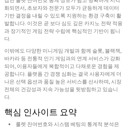
잡한 룰렛 잔여번호 통계 정보가 쉽고 명확하게 시각
화되면서, 초보자와 전문가 모두가 균등하게 데이터
기반 결정을 내릴 수 있도록 지원하는 환경 구축이 활
발합니다. 이것은 곧 보다 심도 깊은 카지노 전략 적용
과 장기적인 게임 전략 수립에 핵심적인 기반이 됩니
다.
이밖에도 다양한 미니게임 개발과 함께 슬롯, 블랙잭,
바카라 등 전통적 인기 게임과의 연계 서비스가 강화
되어, 이용자들에게 복합적이고 다채로운 경험을 제
공합니다. 플랫폼 간 경쟁 심화는 결국 사용자에게 더
나은 선택 옵션과 품질 높은 서비스를 선사하며, 시장
전체의 건강성과 지속 가능성을 뒷받침하고 있습니
다.
핵심 인사이트 요약
룰렛 잔여번호와 시스템 베팅의 통계적 분석은