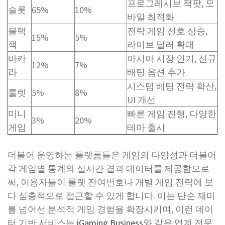
프로그레시브 잭팟, 모
슬롯
65%
10%
바일 최적화
블랙
전략 게임 선호 상승,
15%
5%
잭
라이브 딜러 확대
바카
아시아 시장 인기, 신규
12%
7%
라
배팅 옵션 추가
시스템 베팅 전략 확산,
룰렛
5%
8%
UI 개선
미니
빠른 게임 진행, 다양한
3%
20%
게임
테마 출시
더불어 운영하는 플랫폼들은 게임의 다양성과 더불어
각 게임별 통계와 실시간 결과 데이터를 제공함으로
써, 이용자들이 룰렛 잔여번호나 개별 게임 전략에 보
다 심층적으로 접근할 수 있게 합니다. 이는 단순 재미
를 넘어선 분석적 게임 경험을 확장시키며, 이런 데이
터 기반 서비스는
iGaming Business
와 같은 업계 전문