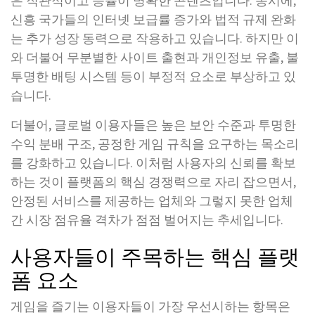
은 직관적이고 승률이 명확한 콘텐츠입니다. 동시에,
신흥 국가들의 인터넷 보급률 증가와 법적 규제 완화
는 추가 성장 동력으로 작용하고 있습니다. 하지만 이
와 더불어 무분별한 사이트 출현과 개인정보 유출, 불
투명한 배팅 시스템 등이 부정적 요소로 부상하고 있
습니다.
더불어, 글로벌 이용자들은 높은 보안 수준과 투명한
수익 분배 구조, 공정한 게임 규칙을 요구하는 목소리
를 강화하고 있습니다. 이처럼 사용자의 신뢰를 확보
하는 것이 플랫폼의 핵심 경쟁력으로 자리 잡으면서,
안정된 서비스를 제공하는 업체와 그렇지 못한 업체
간 시장 점유율 격차가 점점 벌어지는 추세입니다.
사용자들이 주목하는 핵심 플랫
폼 요소
게임을 즐기는 이용자들이 가장 우선시하는 항목은