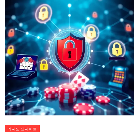
카지노 인사이트