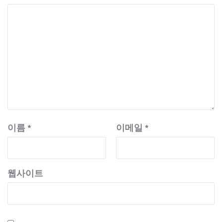
이름
*
이메일
*
웹사이트