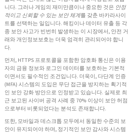
니다. 그러나 게임의 재미만큼이나 중요한 것은
안정
적이고 신뢰할 수 있는 보안 체계
를 갖춘 바카라사이
트를 선택하는 일입니다. 해킹이나 데이터 유출 등 각
종 보안 사고가 빈번히 발생하는 이 시장에서, 안전 거
래와 개인정보보호는 더욱 엄격히 관리되어야 합니
다.
먼저, HTTPS 프로토콜을 포함한 암호화 통신은 이용
자의 금융 정보와 로그인 데이터를 보호하는 기본적
이면서도 필수적인 조건입니다. 더욱이, 다단계 인증
(MFA) 시스템의 도입은 무단 접근을 방지하는 획기적
인 보안 강화 방안으로 인정받고 있습니다. 실제로 최
근 보고된 사이버 공격 사례 중 70% 이상이 보안 허점
으로부터 비롯되었다는 분석도 존재합니다.
또한, 모바일과 데스크톱 모두에서 동일한 수준의 보
안이 유지되어야 하며, 정기적인 보안 감사와 시스템