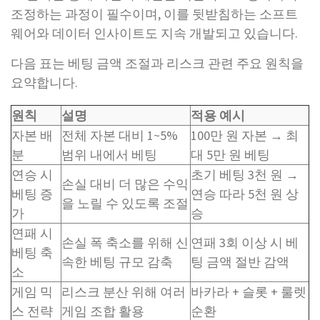
조정하는 과정이 필수이며, 이를 뒷받침하는 소프트
웨어와 데이터 인사이트도 지속 개발되고 있습니다.
다음 표는 베팅 금액 조절과 리스크 관련 주요 원칙을
요약합니다.
원칙
설명
적용 예시
자본 배
전체 자본 대비 1~5%
100만 원 자본 → 최
분
범위 내에서 베팅
대 5만 원 베팅
연승 시
초기 베팅 3천 원 →
손실 대비 더 많은 수익
베팅 증
연승 따라 5천 원 상
을 노릴 수 있도록 조절
가
승
연패 시
손실 폭 축소를 위해 신
연패 3회 이상 시 베
베팅 축
속한 베팅 규모 감축
팅 금액 절반 감액
소
게임 믹
리스크 분산 위해 여러
바카라 + 슬롯 + 룰렛
스 전략
게임 조합 활용
순환