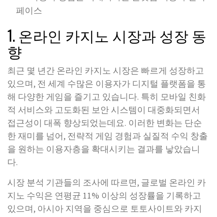
페이스
1. 온라인 카지노 시장과 성장 동
향
최근 몇 년간 온라인 카지노 시장은 빠르게 성장하고
있으며, 전 세계 수많은 이용자가 디지털 플랫폼을 통
해 다양한 게임을 즐기고 있습니다. 특히 모바일 친화
적 서비스와 고도화된 보안 시스템이 대중화되면서
접근성이 대폭 향상되었는데요. 이러한 변화는 단순
한 재미를 넘어, 전략적 게임 경험과 실질적 수익 창출
을 원하는 이용자층을 확대시키는 결과를 낳았습니
다.
시장 분석 기관들의 조사에 따르면, 글로벌 온라인 카
지노 수익은 연평균 11% 이상의 성장률을 기록하고
있으며, 아시아 지역을 중심으로 토토사이트와 카지