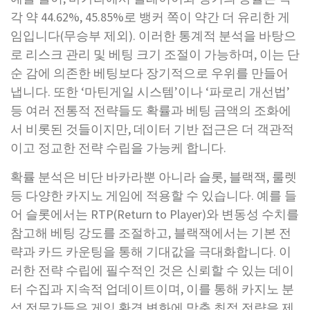
각 약 44.62%, 45.85%로 뱅커 쪽이 약간 더 유리한 게
임입니다(무승부 제외). 이러한 통계적 분석을 바탕으
로 리스크 관리 및 베팅 크기 조절이 가능하며, 이는 단
순 감에 의존한 베팅보다 장기적으로 우위를 만들어
냅니다. 또한 ‘마틴게일 시스템’이나 ‘파로리 개선법’
등 여러 전통적 전략들도 확률과 베팅 금액의 조화에
서 비롯된 것들이지만, 데이터 기반 접근은 더 객관적
이고 정교한 전략 수립을 가능케 합니다.
확률 분석은 비단 바카라뿐 아니라 슬롯, 블랙잭, 룰렛
등 다양한 카지노 게임에 적용할 수 있습니다. 예를 들
어 슬롯에서는 RTP(Return to Player)와 변동성 수치를
참고해 베팅 강도를 조절하고, 블랙잭에서는 기본 전
략과 카드 카운팅을 통해 기대값을 극대화합니다. 이
러한 전략 수립에 필수적인 것은 신뢰할 수 있는 데이
터 수집과 지속적 업데이트이며, 이를 통해 카지노 분
석 전문가들은 게임 환경 변화에 맞춘 최적 전략을 제