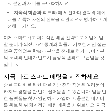
크 분산과 재미를 극대화하세요.
지속적 학습과 피드백:
매 세션마다 결과와 데이
터를 기록해 자신의 전략을 객관적으로 평가하고 개
선해 나가세요.
이제 스마트하고 체계적인 베팅 전략으로 게임에 임
할 준비가 되셨나요? 통계와 확률에 기초한 게임 접근
법은 끊임없는 학습과 분석을 전제로 하기에, 여러분
의 노력과 인내가 반드시 긍정적 결과로 보답받을 것
입니다.
지금 바로 스마트 베팅을 시작하세요
승률 극대화를 위한 확률 기반 전략 적용은 여러분의
카지노 경험을 한 단계 끌어올릴 수 있습니다. 믿을 만
한 플랫폼을 찾아 안전하게 가입하고, 충분한 데이터
를 확보한 뒤 체계적인 베팅 계획을 세워보세요.
지금