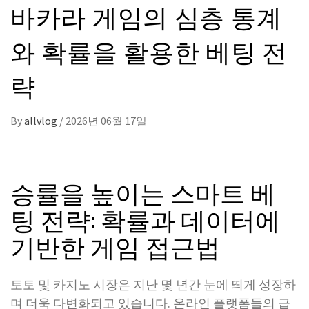
바카라 게임의 심층 통계
와 확률을 활용한 베팅 전
략
By
allvlog
/
2026년 06월 17일
승률을 높이는 스마트 베
팅 전략: 확률과 데이터에
기반한 게임 접근법
토토 및 카지노 시장은 지난 몇 년간 눈에 띄게 성장하
며 더욱 다변화되고 있습니다. 온라인 플랫폼들의 급