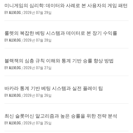
미니게임의 심리학: 데이터와 사례로 본 사용자의 게임 패턴
BY
ALLVLOG
2026년 07월 29일
/
룰렛의 복잡한 베팅 시스템과 데이터로 본 장기 수익률
BY
ALLVLOG
2026년 07월 28일
/
블랙잭의 심층 규칙 이해와 통계 기반 승률 향상 방법
BY
ALLVLOG
2026년 07월 27일
/
바카라 통계 기반 베팅 시스템과 실전 플레이 팁
BY
ALLVLOG
2026년 07월 26일
/
최신 슬롯머신 알고리즘과 높은 승률을 위한 전략 분석
BY
ALLVLOG
2026년 07월 25일
/