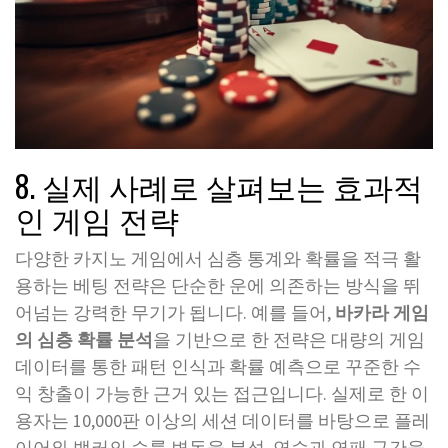
8. 실제 사례로 살펴보는 효과적
인 게임 전략
다양한 카지노 게임에서 심층 통계와 확률을 적극 활
용하는 베팅 전략은 단순한 운에 의존하는 방식을 뛰
어넘는 강력한 무기가 됩니다. 예를 들어,
바카라 게임
의 심층 확률 분석
을 기반으로 한 전략은 대량의 게임
데이터를 통한 패턴 인식과 확률 예측으로 꾸준한 수
익 창출이 가능한 근거 있는 접근입니다. 실제로 한 이
용자는 10,000판 이상의 세션 데이터를 바탕으로 플레
이어와 뱅커의 승률 변동을 분석, 연승과 연패 구간을