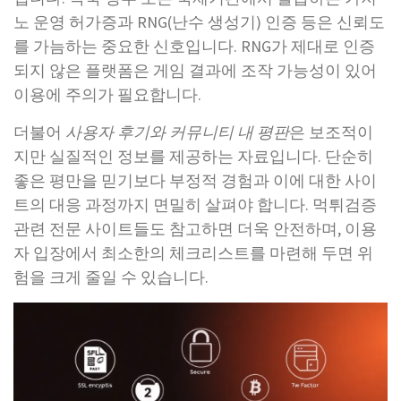
노 운영 허가증과 RNG(난수 생성기) 인증 등은 신뢰도
를 가늠하는 중요한 신호입니다. RNG가 제대로 인증
되지 않은 플랫폼은 게임 결과에 조작 가능성이 있어
이용에 주의가 필요합니다.
더불어
사용자 후기와 커뮤니티 내 평판
은 보조적이
지만 실질적인 정보를 제공하는 자료입니다. 단순히
좋은 평만을 믿기보다 부정적 경험과 이에 대한 사이
트의 대응 과정까지 면밀히 살펴야 합니다. 먹튀검증
관련 전문 사이트들도 참고하면 더욱 안전하며, 이용
자 입장에서 최소한의 체크리스트를 마련해 두면 위
험을 크게 줄일 수 있습니다.