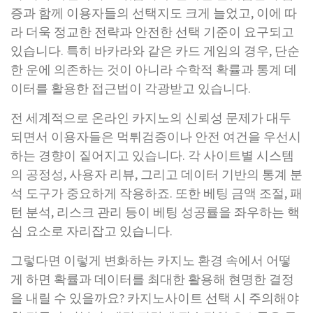
증과 함께 이용자들의 선택지도 크게 늘었고, 이에 따
라 더욱 정교한 전략과 안전한 선택 기준이 요구되고
있습니다. 특히 바카라와 같은 카드 게임의 경우, 단순
한 운에 의존하는 것이 아니라 수학적 확률과 통계 데
이터를 활용한 접근법이 각광받고 있습니다.
전 세계적으로 온라인 카지노의 신뢰성 문제가 대두
되면서 이용자들은 먹튀검증이나 안전 여건을 우선시
하는 경향이 짙어지고 있습니다. 각 사이트별 시스템
의 공정성, 사용자 리뷰, 그리고 데이터 기반의 통계 분
석 도구가 중요하게 작용하죠. 또한 베팅 금액 조절, 패
턴 분석, 리스크 관리 등이 베팅 성공률을 좌우하는 핵
심 요소로 자리잡고 있습니다.
그렇다면 이렇게 변화하는 카지노 환경 속에서 어떻
게 하면 확률과 데이터를 최대한 활용해 현명한 결정
을 내릴 수 있을까요? 카지노사이트 선택 시 주의해야