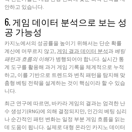
안하고 있습니다.
6. 게임 데이터 분석으로 보는 성
공 가능성
카지노에서의 성공률을 높이기 위해서는 단순 확률
계산에 머무르지 않고,
게임 결과 데이터 분석
과
베팅
패턴과 흐름의 이해
가 병행되어야 합니다. 실시간 통
계 도구를 활용해 과거 게임 기록을 체계적으로 누적
하고, 이를 기반으로 트렌드와 변칙 패턴을 탐지해 맞
춤형 베팅 전략을 설계하는 것이 핵심이라 할 수 있습
니다.
최근 연구에 따르면, 바카라 게임의 결과는 엄격한 난
수 생성기(RNG)에 의해 결정되지만, 인간의 베팅 심리
나 순간적인 패턴 변화는 일정 부분 게임 흐름을 읽는
데 도움이 됩니다. 실제로 대형 온라인 카지노 데이터