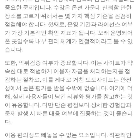
중요한 문제입니다. 수많은 옵션 가운데 신뢰할 만한
장소를 고르기 위해서는 몇 가지 핵심 기준을 꼼꼼히
점검해야 합니다. 첫째로, 운영 기간과 라이선스 여부
가 가장 기본적인 확인 지표가 됩니다. 오래 운영되어
온 곳일수록 내부 관리 체계가 안정적이라고 볼 수 있
습니다.
또한, 먹튀검증 여부가 중요합니다. 이는 사이트가 약
속한 대로 적법하게 이용자 자금을 처리하는지를 점
검하는 절차로, 이를 제대로 거친 토토사이트는 안전
성에서 높은 평가를 받을 수밖에 없습니다. 여기에 더
해, 실제 사용자들이 남긴 리뷰와 평가를 참고하는 것
이 유용합니다. 다만 단순 평점보다 상세한 경험담과
문제 발생 시 빠른 대응 여부에 집중하는 것이 좋습니
다.
이용 편의성도 빼놓을 수 없는 요소입니다. 직관적인