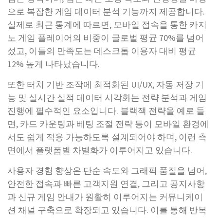
으로 복잡한 게임 데이터 분석 기능까지 제공합니다.
실제로 최근 통계에 따르면, 모바일 접속을 통한 카지
노 게임 플레이어의 비중이 글로벌 평균 70%를 넘어
섰고, 이들의 만족도는 데스크톱 이용자 대비 평균
12% 높게 나타났습니다.
또한 터치 기반 조작에 최적화된 UI/UX, 자동 저장 기
능 및 실시간 실적 데이터 시각화는 전략 분석과 게임
진행에 필수적인 요소입니다. 블랙잭 전략을 예로 들
면, 카드 카운팅과 베팅 조절 전략 등이 모바일 환경에
서도 쉽게 적용 가능하도록 설계되어야 하며, 이런 측
면에서 플랫폼별 차별화가 이루어지고 있습니다.
사용자 경험 향상은 단순 속도와 그래픽 품질을 넘어,
안전한 접속과 빠른 고객지원 연결, 그리고 공지사항
과 신규 게임 안내가 원활히 이루어지는 커뮤니케이
션 채널 구축으로 확장되고 있습니다. 이를 통해 반복