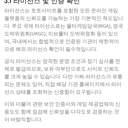
3.1 라이선스 및 인증 확인
라이선스는 토토사이트를 포함한 모든 온라인 게임
플랫폼의 신뢰도를 가늠하는 가장 기본적인 척도입니
다. 주요 국제 라이선스로는 몰타게임당국(MGA), 영국
도박위원회(UKGC), 지브롤터 도박위원회 등이 있으
며, 국내에서는 합법적으로 인증된 기관이 제한적이
므로 해외 라이선스 확인이 필수적입니다.
공식 라이선스는 엄격한 운영 조건과 정기 심사를 전
제로 발급되므로, 보유 여부만으로도 사이트 신뢰도
를 크게 높일 수 있습니다. 다만 가짜 라이선스가 유통
되는 문제도 있어, 직접 해당 기관 홈페이지에서 라이
선스 상태를 조회하는 신중함이 요구됩니다.
이와 더불어 관련 보안 인증서와 게임 제공업체의 신
용도도 함께 점검해 신뢰성을 다각도로 검증하는 것
이 바람직합니다.