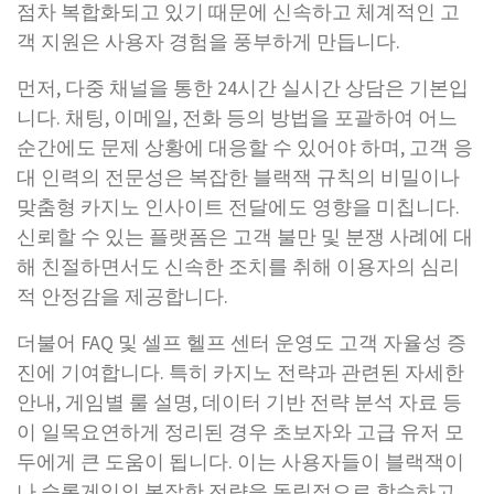
점차 복합화되고 있기 때문에 신속하고 체계적인 고
객 지원은 사용자 경험을 풍부하게 만듭니다.
먼저, 다중 채널을 통한 24시간 실시간 상담은 기본입
니다. 채팅, 이메일, 전화 등의 방법을 포괄하여 어느
순간에도 문제 상황에 대응할 수 있어야 하며, 고객 응
대 인력의 전문성은 복잡한 블랙잭 규칙의 비밀이나
맞춤형 카지노 인사이트 전달에도 영향을 미칩니다.
신뢰할 수 있는 플랫폼은 고객 불만 및 분쟁 사례에 대
해 친절하면서도 신속한 조치를 취해 이용자의 심리
적 안정감을 제공합니다.
더불어 FAQ 및 셀프 헬프 센터 운영도 고객 자율성 증
진에 기여합니다. 특히 카지노 전략과 관련된 자세한
안내, 게임별 룰 설명, 데이터 기반 전략 분석 자료 등
이 일목요연하게 정리된 경우 초보자와 고급 유저 모
두에게 큰 도움이 됩니다. 이는 사용자들이 블랙잭이
나 슬롯게임의 복잡한 전략을 독립적으로 학습하고