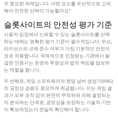
우 중요한 과제입니다. 어떤 요소를 우선적으로 고려
해야 안전한 선택이 가능할까요?
슬롯사이트의 안전성 평가 기준
사용자 입장에서 신뢰할 수 있는 슬롯사이트를 선택
하는 데에는 명확한 평가 기준이 필수적입니다. 우선,
라이선스와 규제 준수 여부가 가장 기본적인 안전지
표로 작용합니다. 국제적으로 인정받는 기관에서 발
급한 인증서는 운영의 투명성과 법적 책임을 담보하
는 역할을 합니다.
두 번째로, 게임 소프트웨어와 랜덤 넘버 생성기(RNG)
의 공정성 검증도 중요하게 취급됩니다. 이는 게임 결
과가 외부 조작 없이 완전히 무작위에 의해 결정되는
지 분석하는 단계로, 공정성을 보장하는 기술적 기반
이 확보되었는지 면밀히 확인해야 합니다.