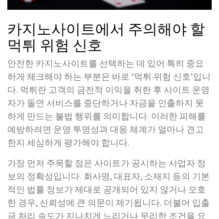
카지노사이트에서 주의해야 할
먹튀 위험 신호
안전한 카지노사이트를 선택하는 데 있어 특히 중요
하게 체크해야 하는 부분은 바로 ‘먹튀 위험 신호’입니
다. 먹튀란 고객의 금전적 이익을 취한 후 사이트 운영
자가 돌연 서비스를 중단하거나 자금을 인출하지 못
하게 만드는 불법 행위를 의미합니다. 이러한 피해를
예방하려면 운영 투명성과 대응 체계가 얼마나 견고
한지 세심하게 평가해야 합니다.
가장 먼저 주목할 점은 사이트가 공시하는 사업자 정
보의 정확성입니다. 회사명, 대표자, 소재지 등의 기본
적인 법률 정보가 제대로 공개되어 있지 않거나 모호
한 경우, 신뢰성에 큰 의문이 제기됩니다. 더불어 입출
금 처리 속도가 지나치게 느리거나 무리한 조건을 요