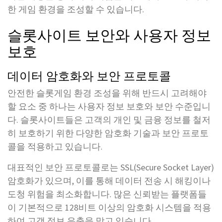
한 게임 환경을 조성할 수 있습니다.
슬롯사이트 보안와 사용자 정보
보호
데이터 암호화와 보안 프로토콜
안전한 슬롯게임 환경 조성을 위해 반드시 고려해야
할 요소 중 하나는 사용자 정보 보호와 보안 수준입니
다. 슬롯사이트들은 고객의 개인 및 금융 정보를 철저
히 보호하기 위한 다양한 암호화 기술과 보안 프로토
콜을 적용하고 있습니다.
대표적인 보안 프로토콜로는 SSL(Secure Socket Layer)
암호화가 있으며, 이를 통해 데이터 전송 시 해킹이나
도청 위험을 최소화합니다. 많은 신뢰받는 플랫폼들
이 기본적으로 128비트 이상의 암호화 시스템을 적용
하여 고객 정보 유출을 막고 있습니다.