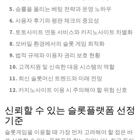
5.
승률을 올리는 베팅 전략과 운영 노하우
6.
사용자 후기와 평판 체크의 중요성
7.
토토사이트 연동 서비스와 카지노사이트 차별화
8.
모바일 환경에서의 슬롯 게임 최적화
9.
법적 규제와 이용자 권리 보호 현황
10.
고객지원 및 신속한 대응 시스템의 역할
11.
최신 슬롯머신 트렌드와 미래 전망
12.
카지노사이트 이용 시 주의해야 할 위험 신호
신뢰할 수 있는 슬롯플랫폼 선정
기준
슬롯게임을 이용할 때 가장 먼저 고려해야 할 점은 바