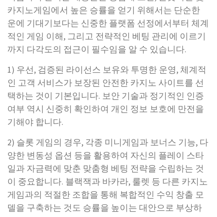
카지노게임에서 높은 승률을 얻기 위해서는 단순한
운에 기대기보다는 신중한 플랫폼 선정에서부터 체계
적인 게임 이해, 그리고 전략적인 베팅 관리에 이르기
까지 다각도의 접근이 필수임을 알 수 있습니다.
1) 우선, 검증된 라이선스 보유와 투명한 운영, 체계적
인 고객 서비스가 보장된 안전한 카지노 사이트를 선
택하는 것이 기본입니다. 보안 기술과 정기적인 인증
여부 역시 신중히 확인하여 개인 정보 보호에 만전을
기해야 합니다.
2) 슬롯 게임의 경우, 각종 미니게임과 보너스 기능, 다
양한 변동성 옵션 등을 활용하여 자신의 플레이 스타
일과 자금력에 맞춘 맞춤형 베팅 전략을 수립하는 것
이 중요합니다. 블랙잭과 바카라, 룰렛 등 다른 카지노
게임과의 적절한 조합을 통해 복합적인 수익 창출 모
델을 구축하는 것도 승률을 높이는 대안으로 부상하