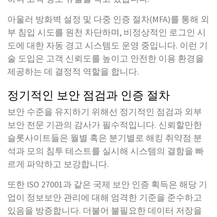
아울러 방화벽 설정 및 다중 인증 절차(MFA)를 통해 외
부 침입 시도를 원천 차단하며, 비정상적인 로그인 시
도에 대한 자동 경고 시스템도 운영 중입니다. 이런 기
술 도입은 고객 신뢰도를 높이고 안전한 이용 환경을
제공하는 데 결정적 역할을 합니다.
정기적인 보안 점검과 인증 절차
보안 수준을 유지하기 위해선 정기적인 점검과 외부
보안 전문 기관의 감사가 필수적입니다. 신뢰할만한
슬롯사이트들은 월별 혹은 분기별로 해킹 취약점 분
석과 모의 침투 테스트를 실시해 시스템의 결함을 빠
르게 파악하고 보강합니다.
또한 ISO 27001과 같은 국제 보안 인증 획득은 해당 기
업이 정보보안 관리에 대해 엄격한 기준을 준수하고
있음을 방증합니다. 더불어 불필요한 데이터 저장을