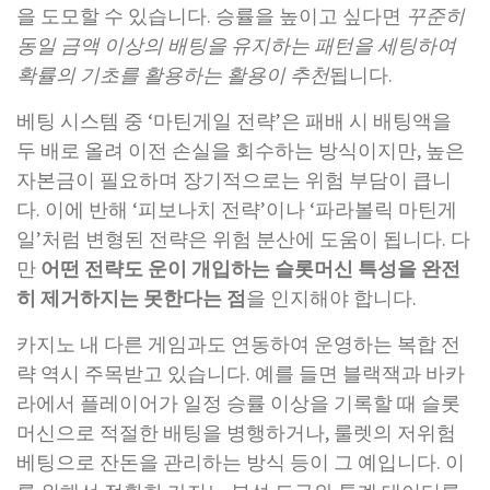
을 도모할 수 있습니다. 승률을 높이고 싶다면
꾸준히
동일 금액 이상의 배팅을 유지하는 패턴을 세팅하여
확률의 기초를 활용하는 활용이 추천
됩니다.
베팅 시스템 중 ‘마틴게일 전략’은 패배 시 배팅액을
두 배로 올려 이전 손실을 회수하는 방식이지만, 높은
자본금이 필요하며 장기적으로는 위험 부담이 큽니
다. 이에 반해 ‘피보나치 전략’이나 ‘파라볼릭 마틴게
일’처럼 변형된 전략은 위험 분산에 도움이 됩니다. 다
만
어떤 전략도 운이 개입하는 슬롯머신 특성을 완전
히 제거하지는 못한다는 점
을 인지해야 합니다.
카지노 내 다른 게임과도 연동하여 운영하는 복합 전
략 역시 주목받고 있습니다. 예를 들면 블랙잭과 바카
라에서 플레이어가 일정 승률 이상을 기록할 때 슬롯
머신으로 적절한 배팅을 병행하거나, 룰렛의 저위험
베팅으로 잔돈을 관리하는 방식 등이 그 예입니다. 이