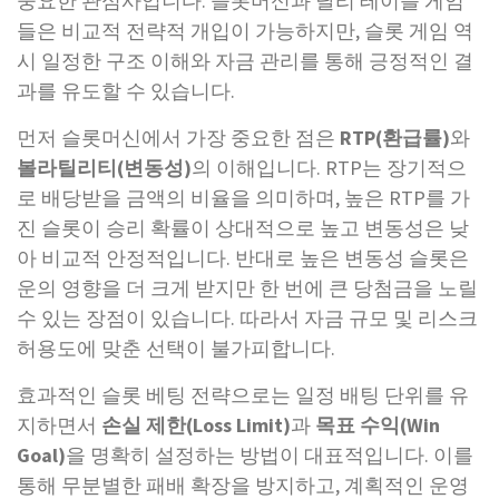
중요한 관심사입니다. 슬롯머신과 달리 테이블 게임
들은 비교적 전략적 개입이 가능하지만, 슬롯 게임 역
시 일정한 구조 이해와 자금 관리를 통해 긍정적인 결
과를 유도할 수 있습니다.
먼저 슬롯머신에서 가장 중요한 점은
RTP(환급률)
와
볼라틸리티(변동성)
의 이해입니다. RTP는 장기적으
로 배당받을 금액의 비율을 의미하며, 높은 RTP를 가
진 슬롯이 승리 확률이 상대적으로 높고 변동성은 낮
아 비교적 안정적입니다. 반대로 높은 변동성 슬롯은
운의 영향을 더 크게 받지만 한 번에 큰 당첨금을 노릴
수 있는 장점이 있습니다. 따라서 자금 규모 및 리스크
허용도에 맞춘 선택이 불가피합니다.
효과적인 슬롯 베팅 전략으로는 일정 배팅 단위를 유
지하면서
손실 제한(Loss Limit)
과
목표 수익(Win
Goal)
을 명확히 설정하는 방법이 대표적입니다. 이를
통해 무분별한 패배 확장을 방지하고, 계획적인 운영