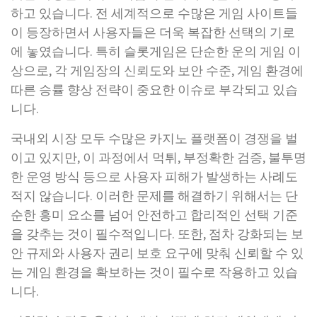
하고 있습니다. 전 세계적으로 수많은 게임 사이트들
이 등장하면서 사용자들은 더욱 복잡한 선택의 기로
에 놓였습니다. 특히 슬롯게임은 단순한 운의 게임 이
상으로, 각 게임장의 신뢰도와 보안 수준, 게임 환경에
따른 승률 향상 전략이 중요한 이슈로 부각되고 있습
니다.
국내외 시장 모두 수많은 카지노 플랫폼이 경쟁을 벌
이고 있지만, 이 과정에서 먹튀, 부정확한 검증, 불투명
한 운영 방식 등으로 사용자 피해가 발생하는 사례도
적지 않습니다. 이러한 문제를 해결하기 위해서는 단
순한 흥미 요소를 넘어 안전하고 합리적인 선택 기준
을 갖추는 것이 필수적입니다. 또한, 점차 강화되는 보
안 규제와 사용자 권리 보호 요구에 맞춰 신뢰할 수 있
는 게임 환경을 확보하는 것이 필수로 작용하고 있습
니다.