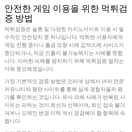
안전한 게임 이용을 위한 먹튀검
증 방법
먹튀검증은 슬롯 및 다양한 카지노사이트 이용 시 필
수적인 안전장치 중 하나입니다. 먹튀란 사용자에게
게임 진행 중이나 출금 요청 시에 갑작스레 서비스가
중단되거나, 자금 인출이 불가능해지는 사례를 뜻합
니다. 이러한 피해를 방지하기 위해 먹튀검증 절차는
더욱 중요해졌습니다.
가장 기본적인 검증 방법은 인터넷 상에서 여러 전문
커뮤니티와 평판 사이트를 통해 실제 경험자들의 평
가를 확인하는 것입니다. 유사 피해 사례가 반복된 사
이트는 피하는 것이 최선의 선택이며, 최신 접속 불가
여부나 도메인 변경 이력 역시 점검해야 할 항목에 속
합니다.