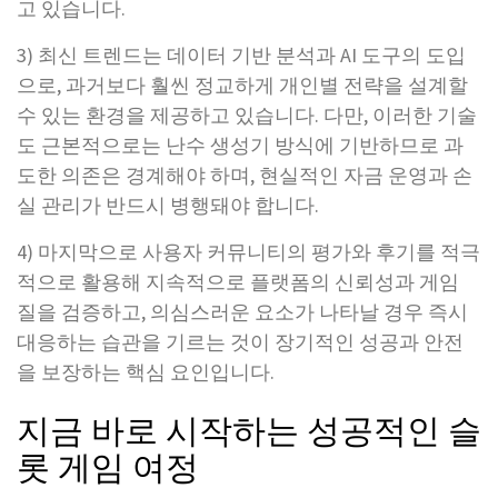
고 있습니다.
3) 최신 트렌드는 데이터 기반 분석과 AI 도구의 도입
으로, 과거보다 훨씬 정교하게 개인별 전략을 설계할
수 있는 환경을 제공하고 있습니다. 다만, 이러한 기술
도 근본적으로는 난수 생성기 방식에 기반하므로 과
도한 의존은 경계해야 하며, 현실적인 자금 운영과 손
실 관리가 반드시 병행돼야 합니다.
4) 마지막으로 사용자 커뮤니티의 평가와 후기를 적극
적으로 활용해 지속적으로 플랫폼의 신뢰성과 게임
질을 검증하고, 의심스러운 요소가 나타날 경우 즉시
대응하는 습관을 기르는 것이 장기적인 성공과 안전
을 보장하는 핵심 요인입니다.
지금 바로 시작하는 성공적인 슬
롯 게임 여정