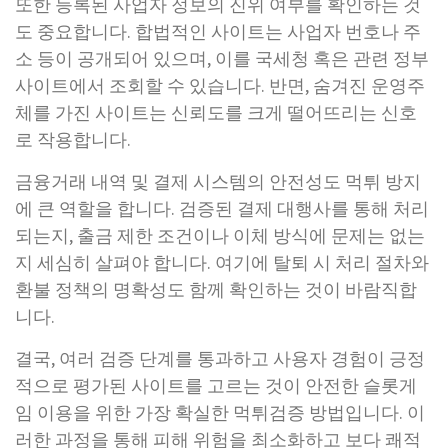
또한 등록된 사업자 정보의 진위 여부를 확인하는 것
도 중요합니다. 합법적인 사이트는 사업자 번호나 주
소 등이 공개되어 있으며, 이를 국세청 혹은 관련 정부
사이트에서 조회할 수 있습니다. 반면, 숨겨진 운영주
체를 가진 사이트는 신뢰도를 크게 떨어뜨리는 신호
로 작용합니다.
금융거래 내역 및 결제 시스템의 안전성도 먹튀 방지
에 큰 역할을 합니다. 검증된 결제 대행사를 통해 처리
되는지, 출금 제한 조건이나 이체 방식에 문제는 없는
지 세심히 살펴야 합니다. 여기에 탈퇴 시 처리 절차와
환불 정책의 명확성도 함께 확인하는 것이 바람직합
니다.
결국, 여러 검증 단계를 통과하고 사용자 경험이 긍정
적으로 평가된 사이트를 고르는 것이 안전한 슬롯게
임 이용을 위한 가장 확실한 먹튀검증 방법입니다. 이
러한 과정을 통해 피해 위험을 최소화하고 보다 쾌적