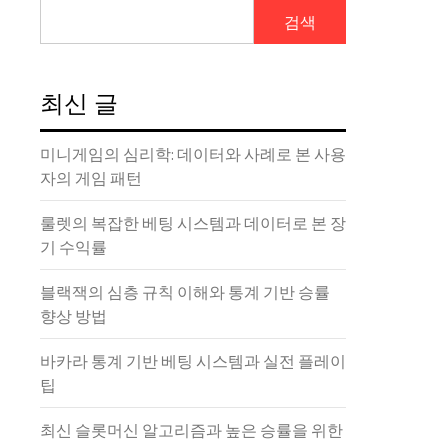
검색
최신 글
미니게임의 심리학: 데이터와 사례로 본 사용
자의 게임 패턴
룰렛의 복잡한 베팅 시스템과 데이터로 본 장
기 수익률
블랙잭의 심층 규칙 이해와 통계 기반 승률
향상 방법
바카라 통계 기반 베팅 시스템과 실전 플레이
팁
최신 슬롯머신 알고리즘과 높은 승률을 위한