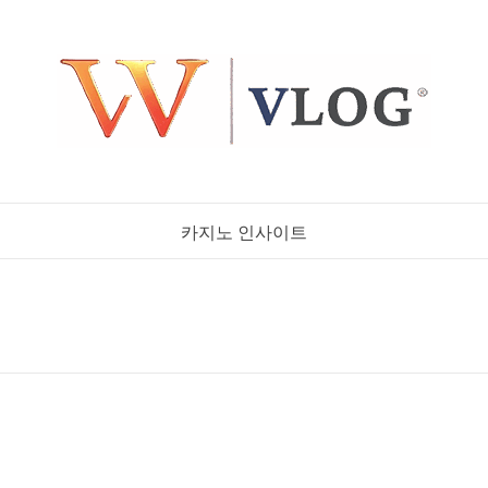
세
카지노 인사이트