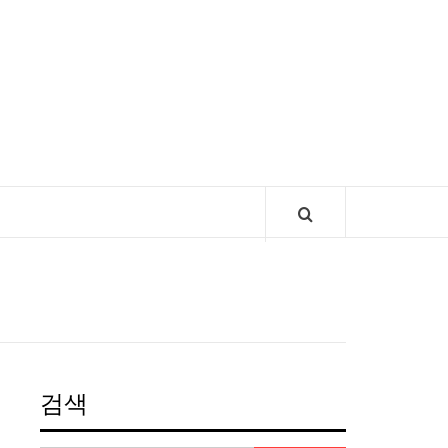
상의 모든 VLOG
검색