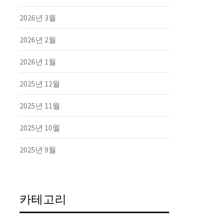
2026년 3월
2026년 2월
2026년 1월
2025년 12월
2025년 11월
2025년 10월
2025년 9월
카테고리