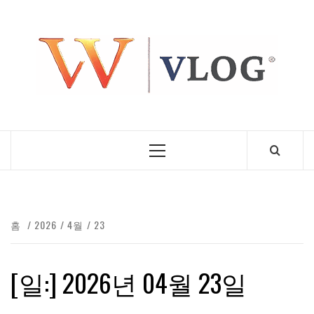
콘
텐
츠
로
건
너
뛰
기
기
본
메
뉴
VL
홈
2026
4월
23
[일:]
2026년 04월 23일