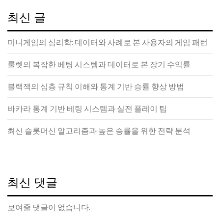
최신 글
미니게임의 심리학: 데이터와 사례로 본 사용자의 게임 패턴
룰렛의 복잡한 베팅 시스템과 데이터로 본 장기 수익률
블랙잭의 심층 규칙 이해와 통계 기반 승률 향상 방법
바카라 통계 기반 베팅 시스템과 실전 플레이 팁
최신 슬롯머신 알고리즘과 높은 승률을 위한 전략 분석
최신 댓글
보여줄 댓글이 없습니다.