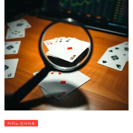
카지노 인사이트