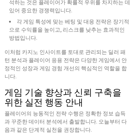
석하는 것은 플레이어가 확률적 우위를 차지하는 데
있어 중요한 경쟁력입니다.
각 게임 특성에 맞는 베팅 및 대응 전략은 장기적
으로 수익률을 높이고, 리스크를 낮추는 효과적인
방법입니다.
이처럼 카지노 인사이트를 토대로 관리되는 딜러 패
턴 분석과 플레이어 응용 전략은 다양한 게임에서 안
정적인 성장과 게임 경험 개선의 핵심적인 역할을 합
니다.
게임 기술 향상과 신뢰 구축을
위한 실전 행동 안내
플레이어의 능동적인 전략 수행은 정확한 정보 습득
과 꾸준한 데이터 분석에서 출발합니다. 오늘부터 다
음과 같은 단계적 실천을 권장합니다.