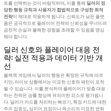
트를 선택하는 것이 바람직하며, 이를 통해
딜러의 정
당한 행동 규칙과 사용자가 합법적으로 구성한 최적
전략
이 제대로 작용하게 됩니다. 신뢰도가 낮은 플랫
폼은 궁극적으로 플레이어 전략의 신뢰성을 무너뜨려
금전적 손실과 불쾌한 경험을 초래할 수 있음을 명심
해야 합니다.
딜러 신호와 플레이어 대응 전
략: 실전 적용과 데이터 기반 개
선
블랙잭 게임에서 딜러의 행동은 확정된 규칙에 따르
지만, 라이브 상황에서는 미묘한 신호와 패턴이 포착
될 수 있습니다. 이를 분석하여 플레이어가 맞춤 대응
하는 전략은 승률 향상에 유의미한 요소로 평가됩니
다. 딜러가 카드를 처리하는 빠르기, 특정 카드에 대한
주의 집중도, 심지어 표정이나 목소리의 미묘한 변화