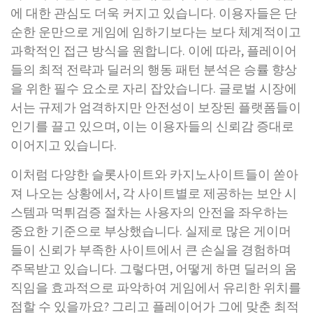
에 대한 관심도 더욱 커지고 있습니다. 이용자들은 단
순한 운만으로 게임에 임하기보다는 보다 체계적이고
과학적인 접근 방식을 원합니다. 이에 따라, 플레이어
들의 최적 전략과 딜러의 행동 패턴 분석은 승률 향상
을 위한 필수 요소로 자리 잡았습니다. 글로벌 시장에
서는 규제가 엄격하지만 안전성이 보장된 플랫폼들이
인기를 끌고 있으며, 이는 이용자들의 신뢰감 증대로
이어지고 있습니다.
이처럼 다양한 슬롯사이트와 카지노사이트들이 쏟아
져 나오는 상황에서, 각 사이트별로 제공하는 보안 시
스템과 먹튀검증 절차는 사용자의 안전을 좌우하는
중요한 기준으로 부상했습니다. 실제로 많은 게이머
들이 신뢰가 부족한 사이트에서 큰 손실을 경험하며
주목받고 있습니다. 그렇다면, 어떻게 하면 딜러의 움
직임을 효과적으로 파악하여 게임에서 유리한 위치를
점할 수 있을까요? 그리고 플레이어가 그에 맞춘 최적