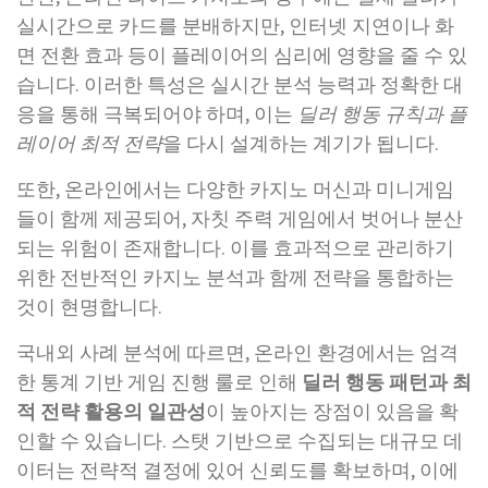
실시간으로 카드를 분배하지만, 인터넷 지연이나 화
면 전환 효과 등이 플레이어의 심리에 영향을 줄 수 있
습니다. 이러한 특성은 실시간 분석 능력과 정확한 대
응을 통해 극복되어야 하며, 이는
딜러 행동 규칙과 플
레이어 최적 전략
을 다시 설계하는 계기가 됩니다.
또한, 온라인에서는 다양한 카지노 머신과 미니게임
들이 함께 제공되어, 자칫 주력 게임에서 벗어나 분산
되는 위험이 존재합니다. 이를 효과적으로 관리하기
위한 전반적인 카지노 분석과 함께 전략을 통합하는
것이 현명합니다.
국내외 사례 분석에 따르면, 온라인 환경에서는 엄격
한 통계 기반 게임 진행 룰로 인해
딜러 행동 패턴과 최
적 전략 활용의 일관성
이 높아지는 장점이 있음을 확
인할 수 있습니다. 스탯 기반으로 수집되는 대규모 데
이터는 전략적 결정에 있어 신뢰도를 확보하며, 이에