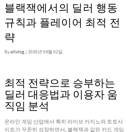
블랙잭에서의 딜러 행동
규칙과 플레이어 최적 전
략
By
allvlog
/
2026년 04월 02일
최적 전략으로 승부하는
딜러 대응법과 이용자 움
직임 분석
온라인 게임 산업에서 특히 라이브 카지노와 토토사
이트가 꾸준히 성장하면서, 블랙잭과 같은 카드 게임