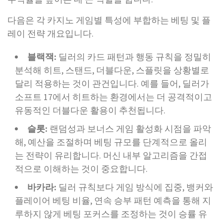
다음은 각 카지노 게임별 특성에 부합하는 베팅 및 플
레이 전략 개요입니다.
블랙잭:
딜러의 카드 패턴과 행동 규칙을 정밀히
분석해 히트, 스탠드, 더블다운, 스플릿을 상황별로
달리 적용하는 것이 관건입니다. 예를 들어, 딜러가
소프트 17에서 히트하는 환경에서는 더 공격적이고
유동적인 더블다운 활용이 추천됩니다.
슬롯:
랜덤성과 보너스 게임 활성화 시점을 파악
해, 예산을 조절하며 베팅 규모를 단계적으로 올리
는 전략이 유리합니다. 머신 내부 알고리즘을 간접
적으로 이해하는 것이 중요합니다.
바카라:
딜러 규칙보다 게임 방식에 집중, 뱅커와
플레이어 베팅 비율, 연속 승부 패턴 예측을 통해 지
루하지 않게 베팅 포커스를 조정하는 것이 승률 유