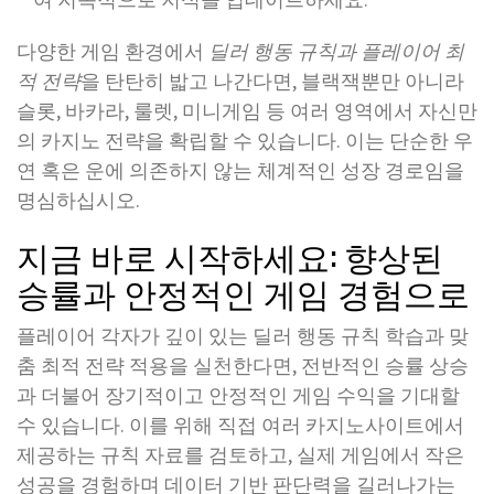
다양한 게임 환경에서
딜러 행동 규칙과 플레이어 최
적 전략
을 탄탄히 밟고 나간다면, 블랙잭뿐만 아니라
슬롯, 바카라, 룰렛, 미니게임 등 여러 영역에서 자신만
의 카지노 전략을 확립할 수 있습니다. 이는 단순한 우
연 혹은 운에 의존하지 않는 체계적인 성장 경로임을
명심하십시오.
지금 바로 시작하세요: 향상된
승률과 안정적인 게임 경험으로
플레이어 각자가 깊이 있는 딜러 행동 규칙 학습과 맞
춤 최적 전략 적용을 실천한다면, 전반적인 승률 상승
과 더불어 장기적이고 안정적인 게임 수익을 기대할
수 있습니다. 이를 위해 직접 여러 카지노사이트에서
제공하는 규칙 자료를 검토하고, 실제 게임에서 작은
성공을 경험하며 데이터 기반 판단력을 길러나가는