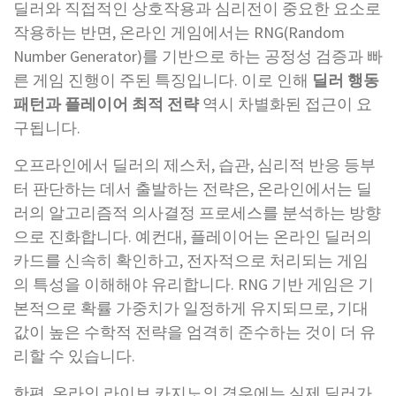
딜러와 직접적인 상호작용과 심리전이 중요한 요소로
작용하는 반면, 온라인 게임에서는 RNG(Random
Number Generator)를 기반으로 하는 공정성 검증과 빠
른 게임 진행이 주된 특징입니다. 이로 인해
딜러 행동
패턴과 플레이어 최적 전략
역시 차별화된 접근이 요
구됩니다.
오프라인에서 딜러의 제스처, 습관, 심리적 반응 등부
터 판단하는 데서 출발하는 전략은, 온라인에서는 딜
러의 알고리즘적 의사결정 프로세스를 분석하는 방향
으로 진화합니다. 예컨대, 플레이어는 온라인 딜러의
카드를 신속히 확인하고, 전자적으로 처리되는 게임
의 특성을 이해해야 유리합니다. RNG 기반 게임은 기
본적으로 확률 가중치가 일정하게 유지되므로, 기대
값이 높은 수학적 전략을 엄격히 준수하는 것이 더 유
리할 수 있습니다.
한편, 온라인 라이브 카지노의 경우에는 실제 딜러가