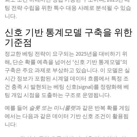
팅 전략 수립을 위한 특수 대응 사례로 분석될 수 있습
니다.
신호 기반 통계모델 구축을 위한
기준점
정교한 베팅 전략이 요구되는 2025년을 대비하기 위
해, 단순 확률 예측을 넘어선 ‘신호 기반 통계모델’의
구축은 주요 과제로 부상하고 있습니다. 이 모델은 실
시간 정보가 포함된 시계열 데이터 흐름에서 특정 조
건 충족 시 발현되는 베팅 신호(signal)를 정량화해 베
팅 개입 시점을 도출하는 구조로 운영됩니다.
예를 들어
슬롯 또는 미니룰렛
과 같은 반복 확률 게임
에서는 다음과 같은 데이터 기반 신호 조건이 활용됩
니다: