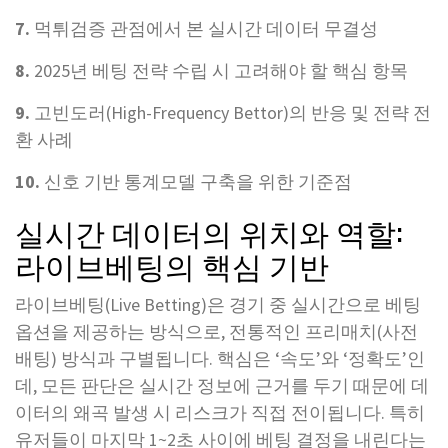
7.
먹튀검증 관점에서 본 실시간 데이터 무결성
8.
2025년 베팅 전략 수립 시 고려해야 할 핵심 항목
9.
고빈도러(High-Frequency Bettor)의 반응 및 전략 전
환 사례
10.
신호 기반 통계모델 구축을 위한 기준점
실시간 데이터의 위치와 역할:
라이브베팅의 핵심 기반
라이브베팅(Live Betting)은 경기 중 실시간으로 베팅
옵션을 제공하는 방식으로, 전통적인 프리매치(사전
배팅) 방식과 구별됩니다. 핵심은 ‘속도’와 ‘정확도’인
데, 모든 판단은 실시간 정보에 근거를 두기 때문에 데
이터의 왜곡 발생 시 리스크가 직접 전이됩니다. 특히
유저들이 마지막 1~2초 사이에 베팅 결정을 내린다는