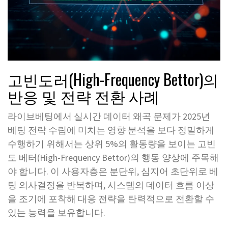
고빈도러(High-Frequency Bettor)의
반응 및 전략 전환 사례
라이브베팅에서 실시간 데이터 왜곡 문제가 2025년
베팅 전략 수립에 미치는 영향 분석을 보다 정밀하게
수행하기 위해서는 상위 5%의 활동량을 보이는 고빈
도 베터(High-Frequency Bettor)의 행동 양상에 주목해
야 합니다. 이 사용자층은 분단위, 심지어 초단위로 베
팅 의사결정을 반복하며, 시스템의 데이터 흐름 이상
을 조기에 포착해 대응 전략을 탄력적으로 전환할 수
있는 능력을 보유합니다.