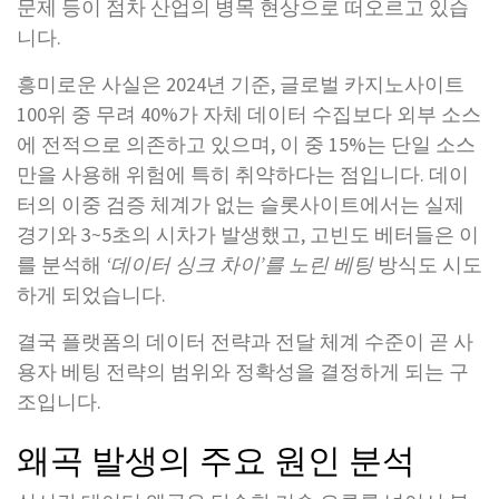
문제 등이 점차 산업의 병목 현상으로 떠오르고 있습
니다.
흥미로운 사실은 2024년 기준, 글로벌 카지노사이트
100위 중 무려 40%가 자체 데이터 수집보다 외부 소스
에 전적으로 의존하고 있으며, 이 중 15%는 단일 소스
만을 사용해 위험에 특히 취약하다는 점입니다. 데이
터의 이중 검증 체계가 없는 슬롯사이트에서는 실제
경기와 3~5초의 시차가 발생했고, 고빈도 베터들은 이
를 분석해
‘데이터 싱크 차이’를 노린 베팅
방식도 시도
하게 되었습니다.
결국 플랫폼의 데이터 전략과 전달 체계 수준이 곧 사
용자 베팅 전략의 범위와 정확성을 결정하게 되는 구
조입니다.
왜곡 발생의 주요 원인 분석