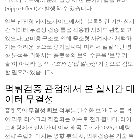
(Ripple Effect)가 발생할 수 있습니다.
일부 선진형 카지노사이트에서는 블록체인 기반 실시
간 데이터 무결성 검증 툴을 적용한 사례도 관찰되고
있으나, 고비용 구조로 인해 중소형 사업자가 채택하
기는 어려운 것으로 평가됩니다. 따라서 실질적인 영
향 분석을 위해서는 플랫폼의 보안 수준을 ‘보유 기
술’이 아니라
동작 구조와 응답 일관성
기준으로 검토
할 필요가 있습니다.
먹튀검증 관점에서 본 실시간 데
이터 무결성
플랫폼의
무결성 확보 여부
는 단순한 보안 문제를 넘
어 먹튀 리스크와 직결되는 이슈로 전개됩니다. 라이
브베팅에서 실시간 데이터 왜곡 문제가 2025년 베팅
전략 수립에 미치는 영향 분석 시, 먹튀검증은 기술 트