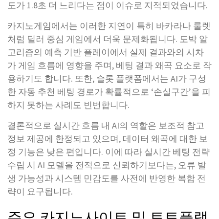
도가 1.8초 더 느리다는 점이 이슈로 지적되었습니다.
카지노게임에서는 이러한 지연이 특히 바카라나 룰렛
처럼 딜러 중심 게임에서 더욱 문제화됩니다. 도박 알
고리즘의 예측 기반 플레이에서 실제 결과와의 시차
가 게임 흐름에 영향을 주며, 베팅 결과 왜곡 요소로 작
용하기도 합니다. 또한, 슬롯 플랫폼에서는 AI가 구성
한 자동 추천 베팅 경로가 확률적으로 ‘손실구간’을 피
하지 못하는 사례도 빈번합니다.
결론적으로 실시간 흐름 내 AI의 역할은 보조적 참고
정보 제공에 한정되고 있으며, 데이터 왜곡에 대한 보
정 기능은 낮은 편입니다. 이에 따라 실시간 베팅 전략
수립 시 AI 모델을 전적으로 신뢰하기보다는, 오류 발
생 가능성과 시스템 민감도를 사전에 반영한 복합 전
략이 요구됩니다.
주요 카지노사이트 및 토토플랫