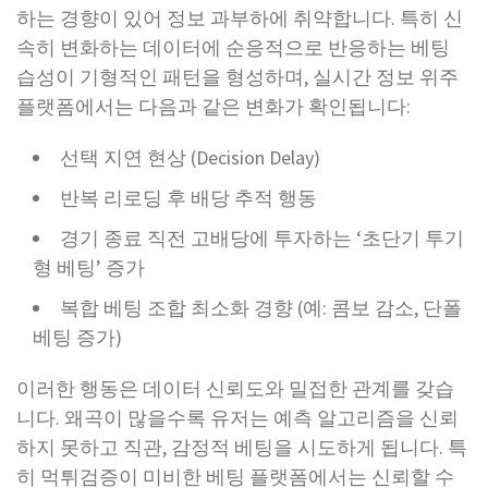
하는 경향이 있어 정보 과부하에 취약합니다. 특히 신
속히 변화하는 데이터에 순응적으로 반응하는 베팅
습성이 기형적인 패턴을 형성하며, 실시간 정보 위주
플랫폼에서는 다음과 같은 변화가 확인됩니다:
선택 지연 현상 (Decision Delay)
반복 리로딩 후 배당 추적 행동
경기 종료 직전 고배당에 투자하는 ‘초단기 투기
형 베팅’ 증가
복합 베팅 조합 최소화 경향 (예: 콤보 감소, 단폴
베팅 증가)
이러한 행동은 데이터 신뢰도와 밀접한 관계를 갖습
니다. 왜곡이 많을수록 유저는 예측 알고리즘을 신뢰
하지 못하고 직관, 감정적 베팅을 시도하게 됩니다. 특
히 먹튀검증이 미비한 베팅 플랫폼에서는 신뢰할 수