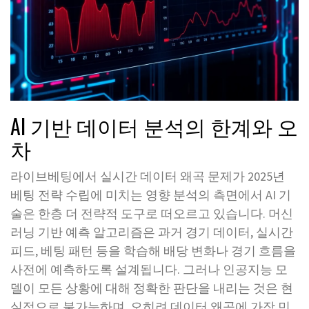
AI 기반 데이터 분석의 한계와 오
차
라이브베팅에서 실시간 데이터 왜곡 문제가 2025년
베팅 전략 수립에 미치는 영향 분석의 측면에서 AI 기
술은 한층 더 전략적 도구로 떠오르고 있습니다. 머신
러닝 기반 예측 알고리즘은 과거 경기 데이터, 실시간
피드, 베팅 패턴 등을 학습해 배당 변화나 경기 흐름을
사전에 예측하도록 설계됩니다. 그러나 인공지능 모
델이 모든 상황에 대해 정확한 판단을 내리는 것은 현
실적으로 불가능하며, 오히려 데이터 왜곡에 가장 민