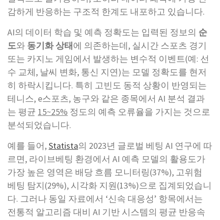
감하게 반응하는 구조적 한계도 내포하고 있습니다.
AI의 데이터 학습 및 예측 정확도는 입력된 정보의
순
도
와
동기화 상태
에 의존하는데, 실시간 스포츠 경기
또는 카지노 게임에서 발생하는 변수적 이벤트(예: 선
수 교체, 날씨 변화, 통신 지연)는 모델 정확도를 현저
히 하락시킵니다. 특히 고빈도 동적 상황이 반영되는
테니스, e스포츠, 농구와 같은 종목에서 AI 분석 결과
는 평균
15~25%
정도의 예측 오류율을 가지는 것으로
분석되었습니다.
예를 들어,
Statista
의 2023년 글로벌 베팅 AI 연구에 따
르면, 라이브베팅 환경에서 AI 예측 모델의 활용도가
가장 높은 영역은 배당 흐름 모니터링(37%), 고위험
베팅 탐지(29%), 시각화 지원(13%)으로 집계되었습니
다. 그러나 동일 자료에서 ‘신속 대응성’ 항목에서는
전통적 알고리즘 대비 AI 기반 시스템의 평균 반응속