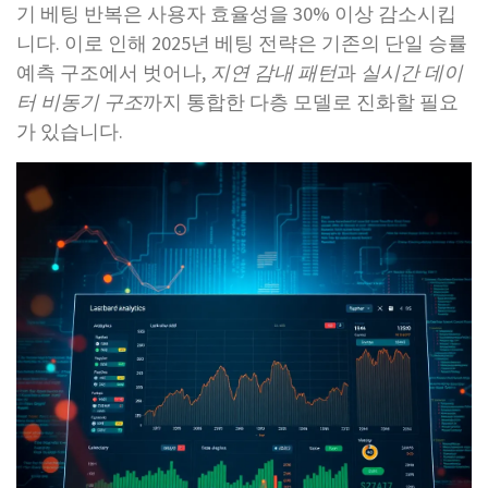
기 베팅 반복은 사용자 효율성을 30% 이상 감소시킵
니다. 이로 인해 2025년 베팅 전략은 기존의 단일 승률
예측 구조에서 벗어나,
지연 감내 패턴
과
실시간 데이
터 비동기 구조
까지 통합한 다층 모델로 진화할 필요
가 있습니다.