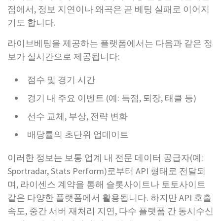
점에서, 정보 지연이나 왜곡은 곧 베팅 실패로 이어지
기도 합니다.
라이브베팅을 제공하는 플랫폼에서는 다음과 같은 정
보가 실시간으로 제공됩니다:
점수 및 경기 시간
경기 내 주요 이벤트 (예: 득점, 퇴장, 태클 등)
선수 교체, 부상, 전략 변화
배당률의 초단위 업데이트
이러한 정보는 보통 업계 내 전문 데이터 공급자(예:
Sportradar, Stats Perform)로부터 API 형태로 전달되
며, 라이센스 계약을 통해 슬롯사이트나 토토사이트
같은 다양한 플랫폼에서 활용됩니다. 하지만 API 호출
속도, 중간 서버 재처리 지연, 다수 플랫폼 간 동시수신