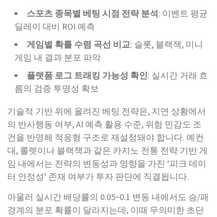
스포츠 종목별 베팅 시점 전략 분석
: 이벤트 평균
딜레이 대비 ROI 예측
게임별 확률 수렴 곡선 비교
: 슬롯, 블랙잭, 미니
게임 내 결과 분포 파악
플랫폼 로그 트래킹 가능성 확인
: 실시간 거래 흐
름의 검증 투명성 확보
기술적 기반 위에 올려진 베팅 전략은, 지연 상황에서
의 반사행동 여부, AI 예측 활용 수준, 위험 민감도 조
건을 반영해 적응형 구조로 재설정돼야 합니다. 예컨
대, 룰렛이나 블랙잭과 같은 카지노 전통 전략 기반 게
임 내에서는 전략의 변동성과 영향을 가진 ‘피크 데이
터 안정성’ 존재 여부가 투자 판단에 직결됩니다.
아울러 실시간 배당률의 0.05~0.1 변동 내에서도 승/패
경계의 분포 확률이 달라지는데, 이때 무의미한 초단