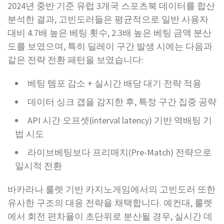
2024년 중반 기준 유럽 3개국 스포츠북 데이터를 합산
분석한 결과, 고빈도러들은 평균적으로 일반 사용자
대비 4.7배 높은 베팅 횟수, 2.3배 높은 베팅 금액 분산
도를 보였으며, 특히 딜레이 구간 발생 시에는 다음과
같은 전략 전환 패턴을 보였습니다:
베팅 템포 감소 + 실시간 배당 대기 전략 적용
데이터 싱크 갭을 감지한 후, 특정 구간 집중 공략
API 시간 오프셋(interval latency) 기반 역배팅 기
법 시도
라이브베팅보다 프리매치(Pre-Match) 전략으로
일시적 전환
바카라나 룰렛 기반 카지노게임에서의 고빈도러 또한
유사한 구조의 대응 전략을 채택합니다. 예컨대, 룰렛
에서 회전 편차율이 초단위로 분산될 경우, 실시간 데