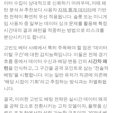
이터 수집이 상대적으로 신뢰하기 어려우며, 이때 패
턴 분석 AI 추천보다 사용자
자체 통계 데이터
에 기반
한 전략이 확연히 우선 적용됩니다. 슬롯 또는 미니게
임 사용자 중 일부는 데이터 싱크 문제를 활용해 특정
시간대의 결과 패턴을 적중하는 방법으로 리스크를
분산시키기도 합니다.
고빈도 베터 사례에서 특히 주목해야 할 점은 ‘데이터
이탈 구간’에 대한 감지능력입니다. 이들은 전체 경기
흐름 중에서 데이터 수신과 배당 변동 간의
시간차 패
턴
을 인식하고, 그 구간을 공격 포인트로 삼는 ‘전술적
베팅’을 시행합니다. 이는 일반 유저가 직관에 의존해
‘해당 시점이 기회’라고 추정하는 방식과는 차별화됩
니다.
결국, 이러한 고빈도 베팅 전략은 실시간 데이터 왜곡
을 공략 요소로 전환시키는 고차 모델이자, 플랫폼 신
뢰도 조건 하에서만 성립 가능한 구조이며, 2025년 베