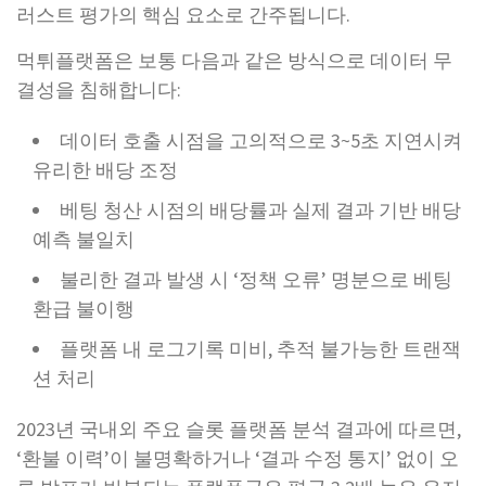
러스트 평가의 핵심 요소로 간주됩니다.
먹튀플랫폼은 보통 다음과 같은 방식으로 데이터 무
결성을 침해합니다:
데이터 호출 시점을 고의적으로 3~5초 지연시켜
유리한 배당 조정
베팅 청산 시점의 배당률과 실제 결과 기반 배당
예측 불일치
불리한 결과 발생 시 ‘정책 오류’ 명분으로 베팅
환급 불이행
플랫폼 내 로그기록 미비, 추적 불가능한 트랜잭
션 처리
2023년 국내외 주요 슬롯 플랫폼 분석 결과에 따르면,
‘환불 이력’이 불명확하거나 ‘결과 수정 통지’ 없이 오