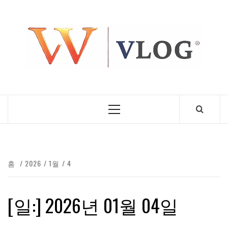
콘
텐
츠
로
건
너
뛰
기
기
본
메
뉴
VL
홈
2026
1월
4
[일:]
2026년 01월 04일