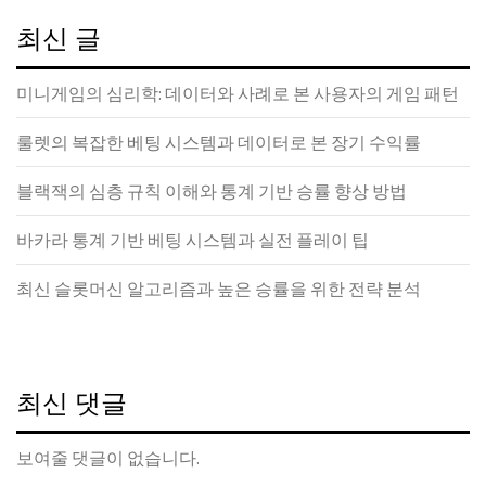
최신 글
미니게임의 심리학: 데이터와 사례로 본 사용자의 게임 패턴
룰렛의 복잡한 베팅 시스템과 데이터로 본 장기 수익률
블랙잭의 심층 규칙 이해와 통계 기반 승률 향상 방법
바카라 통계 기반 베팅 시스템과 실전 플레이 팁
최신 슬롯머신 알고리즘과 높은 승률을 위한 전략 분석
최신 댓글
보여줄 댓글이 없습니다.