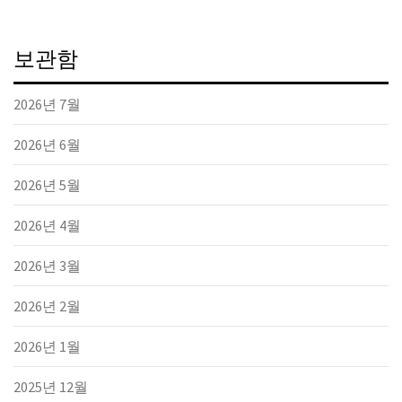
보관함
2026년 7월
2026년 6월
2026년 5월
2026년 4월
2026년 3월
2026년 2월
2026년 1월
2025년 12월