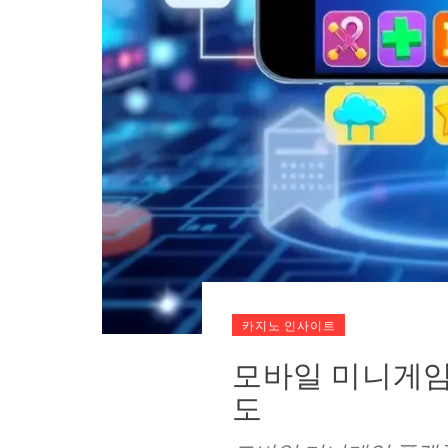
카지노 인사이트
모바일 미니게임
도