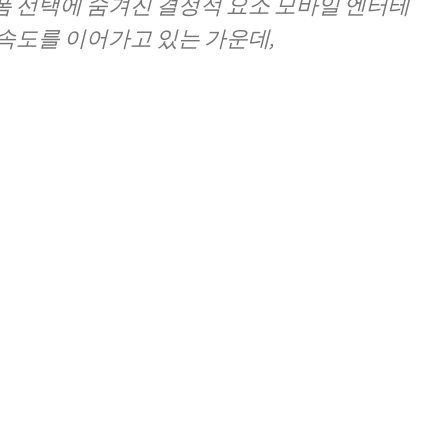
 선택에 숨겨진 결정적 요소 모바일 엔터테
속도를 이어가고 있는 가운데,