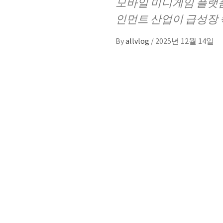
모바일 미니게임 플랫폼
인먼트 산업이 급성장 
By
allvlog
/
2025년 12월 14일