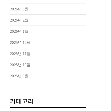
2026년 3월
2026년 2월
2026년 1월
2025년 12월
2025년 11월
2025년 10월
2025년 9월
카테고리