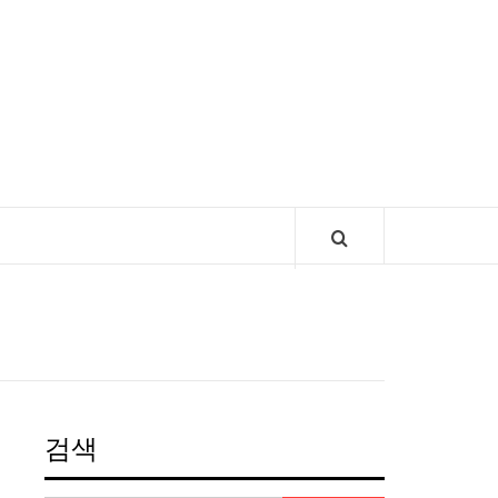
상의 모든 VLOG
검색