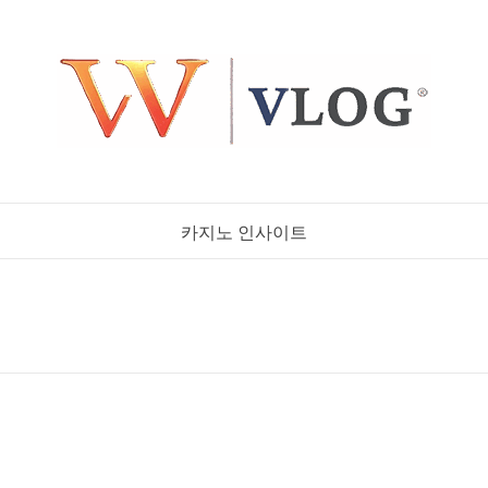
세
카지노 인사이트