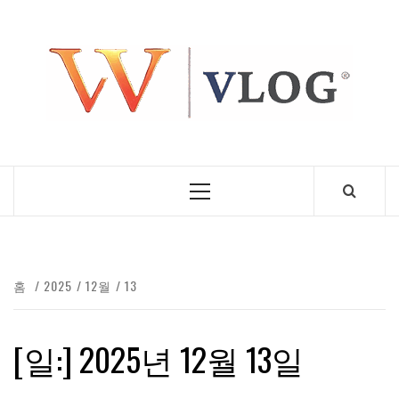
콘
텐
츠
로
건
너
뛰
기
기
본
메
뉴
VL
홈
2025
12월
13
[일:]
2025년 12월 13일