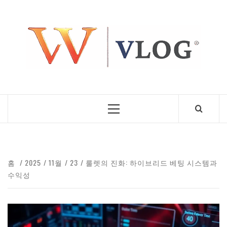
콘
텐
츠
로
건
너
뛰
기
기
본
메
뉴
VL
홈
2025
11월
23
룰렛의 진화: 하이브리드 베팅 시스템과
수익성