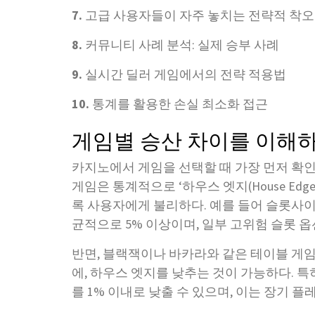
7.
고급 사용자들이 자주 놓치는 전략적 착오
8.
커뮤니티 사례 분석: 실제 승부 사례
9.
실시간 딜러 게임에서의 전략 적용법
10.
통계를 활용한 손실 최소화 접근
게임별 승산 차이를 이해하
카지노에서 게임을 선택할 때 가장 먼저 확인
게임은 통계적으로 ‘하우스 엣지(House Ed
록 사용자에게 불리하다. 예를 들어 슬롯사이
균적으로 5% 이상이며, 일부 고위험 슬롯 옵션
반면, 블랙잭이나 바카라와 같은 테이블 게
에, 하우스 엣지를 낮추는 것이 가능하다. 
를 1% 이내로 낮출 수 있으며, 이는 장기 