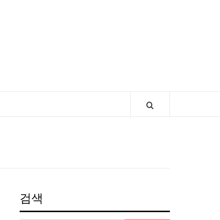
상의 모든 VLOG
검색