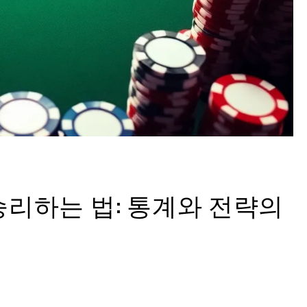
리하는 법: 통계와 전략의