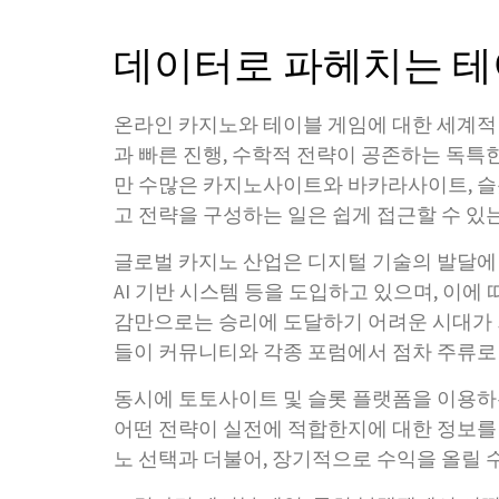
데이터로 파헤치는 테
온라인 카지노와 테이블 게임에 대한 세계적인
과 빠른 진행, 수학적 전략이 공존하는 독특
만 수많은 카지노사이트와 바카라사이트, 슬
고 전략을 구성하는 일은 쉽게 접근할 수 있
글로벌 카지노 산업은 디지털 기술의 발달에 
AI 기반 시스템 등을 도입하고 있으며, 이에
감만으로는 승리에 도달하기 어려운 시대가 
들이 커뮤니티와 각종 포럼에서 점차 주류로
동시에 토토사이트 및 슬롯 플랫폼을 이용하
어떤 전략이 실전에 적합한지에 대한 정보를 
노 선택과 더불어, 장기적으로 수익을 올릴 