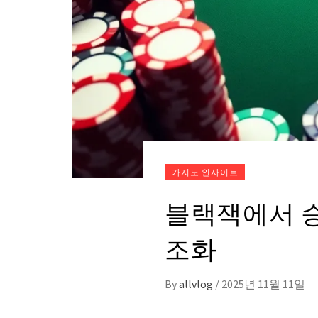
카지노 인사이트
블랙잭에서 승
조화
By
allvlog
/
2025년 11월 11일