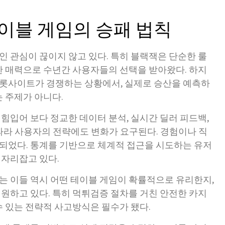
이블 게임의 승패 법칙
 관심이 끊이지 않고 있다. 특히 블랙잭은 단순한 룰
한 매력으로 수년간 사용자들의 선택을 받아왔다. 하지
롯사이트가 경쟁하는 상황에서, 실제로 승산을 예측하
는 주제가 아니다.
힘입어 보다 정교한 데이터 분석, 실시간 딜러 피드백,
 따라 사용자의 전략에도 변화가 요구된다. 경험이나 직
되었다. 통계를 기반으로 체계적 접근을 시도하는 유저
 자리잡고 있다.
는 이들 역시 어떤 테이블 게임이 확률적으로 유리한지,
원하고 있다. 특히 먹튀검증 절차를 거친 안전한 카지
수 있는 전략적 사고방식은 필수가 됐다.