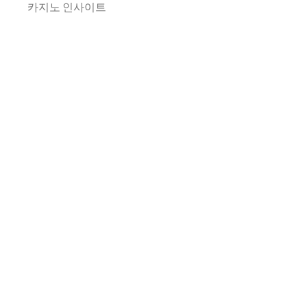
카지노 인사이트