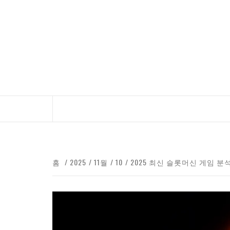
콘
텐
츠
로
건
너
뛰
기
홈
2025
11월
10
2025 최신 슬롯머신 게임 분