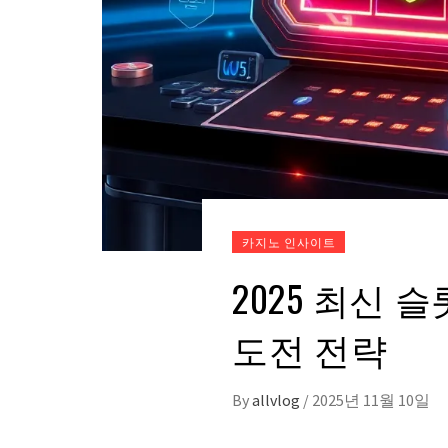
카지노 인사이트
2025 최신
도전 전략
By
allvlog
/
2025년 11월 10일