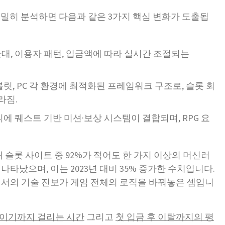
 면밀히 분석하면 다음과 같은 3가지 핵심 변화가 도출됩
대, 이용자 패턴, 입금액에 따라 실시간 조절되는
릿, PC 각 환경에 최적화된 프레임워크 구조로, 슬롯 회
라짐.
에 퀘스트 기반 미션·보상 시스템이 결합되며, RPG 요
0개 슬롯 사이트 중 92%가 적어도 한 가지 이상의 머신러
타났으며, 이는 2023년 대비 35% 증가한 수치입니다.
에서의 기술 진보가 게임 전체의 로직을 바꿔놓은 셈입니
이기까지 걸리는 시간
그리고
첫 입금 후 이탈까지의 평