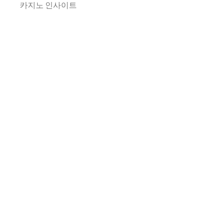
카지노 인사이트