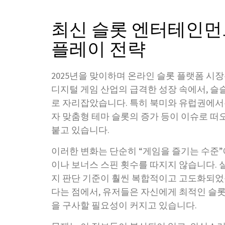
최신 슬롯 엔터테인먼
플레이 전략
2025년을 맞이하며 온라인 슬롯 플랫폼 시
디지털 게임 산업의 급격한 성장 속에서, 슬
로 자리잡았습니다. 특히 북미와 유럽권에서는
자 맞춤형 테마 슬롯의 증가 등이 이슈로 떠
붙고 있습니다.
이러한 변화는 단순히 “게임을 즐기는 수준
이나 보너스 스핀 횟수를 따지지 않습니다. 실
지 판단 기준이 훨씬 복합적이고 고도화되었습
다는 점에서, 유저들은 자신에게 최적인 슬
을 구사할 필요성이 커지고 있습니다.