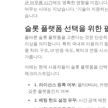
균 머무름 시간
에도 명확한 영향을 미칩니다
머무는 시대는 지났습니다. ‘기술이 지원하는
습니다.
슬롯 플랫폼 선택을 위한 
올바른 슬롯 플랫폼을 고른다는 것은 단순히 
이상을 의미합니다. 특히 국내외 이용자가 동시
융 처리 구조, UI 반응 속도, 북마크 연동 
가릅니다.
아래는 현재 사용자들이 슬롯 플랫폼을 선택할
체크리스트입니다.
1. 라이선스 등록 여부:
몰타(MGA), 커
갖춘 플랫폼인지 여부.
2. 베팅 한도 설정 유무:
시간·금액 제한