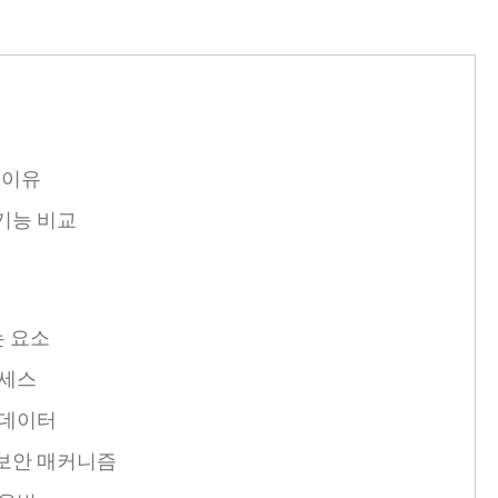
 이유
기능 비교
 요소
로세스
 데이터
보안 매커니즘