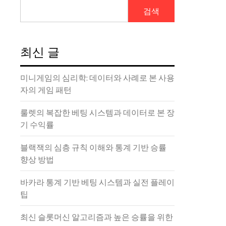
검색
최신 글
미니게임의 심리학: 데이터와 사례로 본 사용
자의 게임 패턴
룰렛의 복잡한 베팅 시스템과 데이터로 본 장
기 수익률
블랙잭의 심층 규칙 이해와 통계 기반 승률
향상 방법
바카라 통계 기반 베팅 시스템과 실전 플레이
팁
최신 슬롯머신 알고리즘과 높은 승률을 위한