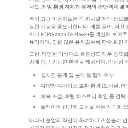
서도,
게임 환경 자체가 유저의 판단력과 결
특히 고급 이용자들은 각 회차별 전개 정보를 
능한 기능을 중요시합니다. 예를 들어, 어떤
마다 RTP(Return To Player)를 계산
유리하며, 경험 많은 유저일수록 단순 화면 
또한, 다양한 디바이스 호환성도 매우 중요
임에 접근 가능한 환경을 제공하며, 반응성
실시간 통계 및 분석 툴 탑재 여부
다양한 디바이스 호환 환경 (모바일, PC 
배속 조절, 배팅 히스토리 확인 등 전략
플레이어 판단에 도움을 주는 시각화 
따라서 눈앞의 화면이 화려하다고 섣불리 선
꼼꼼히 따져봐야 최적의 전략 플레이가 가능