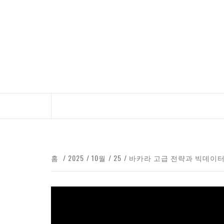
콘
텐
츠
로
건
너
뛰
기
홈
2025
10월
25
바카라 고급 전략과 빅데이터