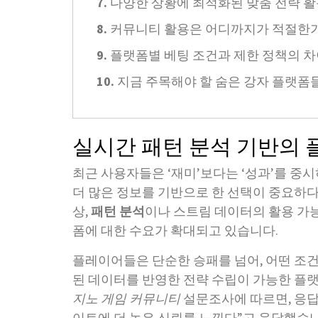
7.
다양한 상황에 최적화된 맞춤 전략 
8.
커뮤니티 활용은 어디까지가 적절한가
9.
플랫폼별 베팅 조건과 제한 정책의 
10.
지금 주목해야 할 숨은 강자 플랫폼
실시간 패턴 분석 기반의 
최근 사용자들은 ‘재미’보다는 ‘성과’를 중
더 많은 정보를 기반으로 한 선택이 중요하
상,
패턴 분석
이나 스트림 데이터의 활용 가
폼에 대한 수요가 확대되고 있습니다.
플레이어들은 단순한 승패를 넘어, 어떤 조
된 데이터를 반영한 전략 수립이 가능한 플랫
지노 게임 커뮤니티
설문조사에 따르면, 응답
이트에 더 높은 신뢰를 느낀다”고 응답했습니