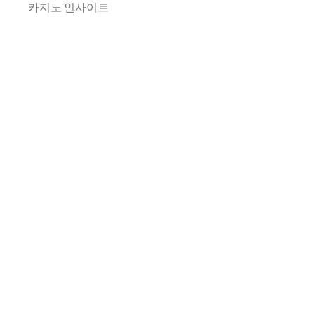
카지노 인사이트