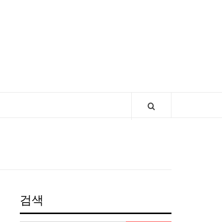
상의 모든 VLOG
검색