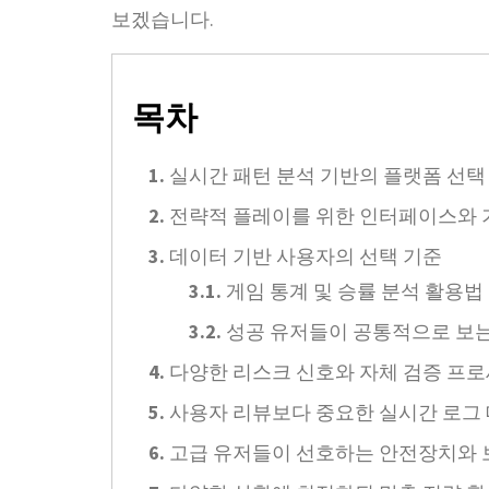
보겠습니다.
목차
1.
실시간 패턴 분석 기반의 플랫폼 선택
2.
전략적 플레이를 위한 인터페이스와 
3.
데이터 기반 사용자의 선택 기준
3.1.
게임 통계 및 승률 분석 활용법
3.2.
성공 유저들이 공통적으로 보는
4.
다양한 리스크 신호와 자체 검증 프
5.
사용자 리뷰보다 중요한 실시간 로그
6.
고급 유저들이 선호하는 안전장치와 