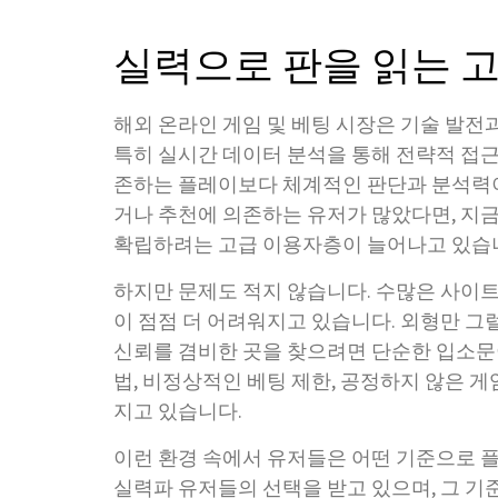
실력으로 판을 읽는 
해외 온라인 게임 및 베팅 시장은 기술 발전
특히 실시간 데이터 분석을 통해 전략적 접근
존하는 플레이보다 체계적인 판단과 분석력이
거나 추천에 의존하는 유저가 많았다면, 지
확립하려는 고급 이용자층이 늘어나고 있습
하지만 문제도 적지 않습니다. 수많은 사이트
이 점점 더 어려워지고 있습니다. 외형만 
신뢰를 겸비한 곳을 찾으려면 단순한 입소문
법, 비정상적인 베팅 제한, 공정하지 않은 
지고 있습니다.
이런 환경 속에서 유저들은 어떤 기준으로 
실력파 유저들의 선택을 받고 있으며, 그 기