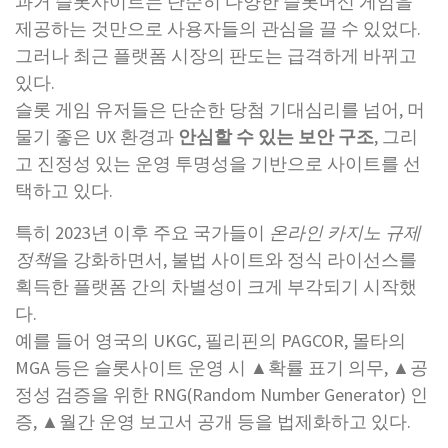
과거 슬롯사이트는 단순히 다양한 슬롯머신 게임을
제공하는 것만으로 사용자들의 관심을 끌 수 있었다.
그러나 최근 플랫폼 시장의 판도는 급격하게 바뀌고
있다.
슬롯 게임 유저들은 단순한 당첨 기대심리를 넘어, 머
물기 좋은 UX 환경과
안심할 수 있는 보안 구조
, 그리
고 진정성 있는 운영 투명성을 기반으로 사이트를 선
택하고 있다.
특히 2023년 이후 주요 국가들이
온라인 카지노 규제
정책
을 강화하면서, 불법 사이트와 정식 라이선스를
획득한 플랫폼 간의 차별성이 크게 부각되기 시작했
다.
예를 들어 영국의 UKGC, 필리핀의 PAGCOR, 몰타의
MGA 등은 슬롯사이트 운영 시 ▲확률 표기 의무, ▲공
정성 검증을 위한 RNG(Random Number Generator) 인
증, ▲월간 운영 보고서 공개 등을 법제화하고 있다.