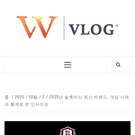
콘
텐
츠
로
건
너
뛰
기
기
본
메
뉴
VL
홈
2025
10월
2
2025년 슬롯머신 최신 트렌드, 게임 사례
와 통계로 본 인사이트