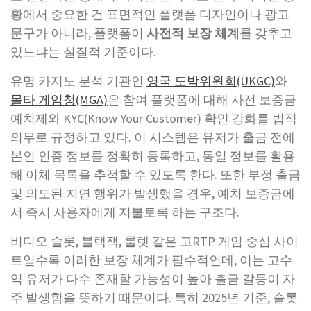
황에서 중요한 건 표면적인 플랫폼 디자인이나 광고
문구가 아니라, 플랫폼이
사전적 보장 체계
를 갖추고
있느냐는 실질적 기준이다.
유명 카지노 분석 기관인
영국 도박위원회(UKGC)
와
몰타 게임청(MGA)
은 참여 플랫폼에 대해 사전 보증금
예치제와 KYC(Know Your Customer) 확인 강화를 법적
의무로 규정하고 있다. 이 시스템은 유저가 출금 전에
본인 인증 정보를 정확히 등록하고, 동일 정보를 활용
해 이체 목록을 추적할 수 있도록 한다. 또한 부정 출금
및 의도된 지연 행위가 발생했을 경우, 예치 보증금에
서 즉시 사용자에게 지불토록 하는 구조다.
비디오 슬롯, 블랙잭, 룰렛 같은 고RTP 게임 중심 사이
트일수록 이러한 보장 체계가 필수적인데, 이는 고수
익 유저가 다수 존재할 가능성이 높아 출금 갈등이 자
주 발생함을 뜻하기 때문이다. 특히 2025년 기준, 슬롯