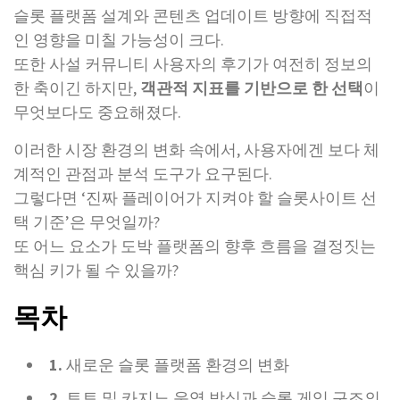
슬롯 플랫폼 설계와 콘텐츠 업데이트 방향에 직접적
인 영향을 미칠 가능성이 크다.
또한 사설 커뮤니티 사용자의 후기가 여전히 정보의
한 축이긴 하지만,
객관적 지표를 기반으로 한 선택
이
무엇보다도 중요해졌다.
이러한 시장 환경의 변화 속에서, 사용자에겐 보다 체
계적인 관점과 분석 도구가 요구된다.
그렇다면 ‘진짜 플레이어가 지켜야 할 슬롯사이트 선
택 기준’은 무엇일까?
또 어느 요소가 도박 플랫폼의 향후 흐름을 결정짓는
핵심 키가 될 수 있을까?
목차
1.
새로운 슬롯 플랫폼 환경의 변화
2.
토토 및 카지노 운영 방식과 슬롯 게임 구조의