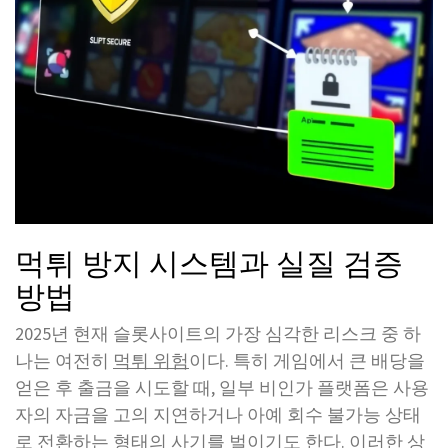
먹튀 방지 시스템과 실질 검증
방법
2025년 현재 슬롯사이트의 가장 심각한 리스크 중 하
나는 여전히
먹튀 위험
이다. 특히 게임에서 큰 배당을
얻은 후 출금을 시도할 때, 일부 비인가 플랫폼은 사용
자의 자금을 고의 지연하거나 아예 회수 불가능 상태
로 전환하는 형태의 사기를 벌이기도 한다. 이러한 상