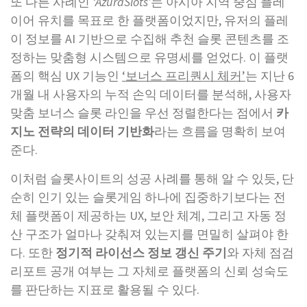
또 다른 사례인
‘AzuraSlots’
는 아시아 지역 중심 플레
이어 유치를 목표로 한 플랫폼이었지만, 유저의 플레
이 정보를 AI 기반으로 수집해 추천 슬롯 콘텐츠를 조
정하는 맞춤형 시스템으로 유명세를 얻었다. 이 플랫
폼의 핵심 UX 기능인
‘보너스 프리퀀시 체커’
는 지난 6
개월 내 사용자의 누적 손익 데이터를 분석해, 사용자
맞춤 보너스 슬롯 라인을 우선 정렬한다는 점에서
카
지노 전략의 데이터 기반화
라는 흐름을 명확히 보여
준다.
이처럼 슬롯사이트의 성공 사례를 통해 알 수 있듯, 단
순히 인기 있는 슬롯게임 하나에 집중하기보다는 전
체 플랫폼이 제공하는 UX, 보안 체계, 그리고 자동 정
산 구조가 얼마나 갖춰져 있는지를 면밀히 살펴야 한
다. 또한
정기적 라이선스 정보 갱신 주기
와 자체 점검
리포트 공개 여부는 그 자체로 플랫폼의 신뢰 성숙도
를 판단하는 지표로 활용될 수 있다.