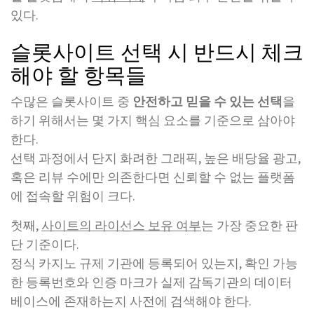
있다.
슬롯사이트 선택 시 반드시 체크
해야 할 항목들
수많은 슬롯사이트 중
안전하고 믿을 수 있는 선택
을
하기 위해서는 몇 가지 핵심 요소를 기준으로 삼아야
한다.
선택 과정에서 단지 화려한 그래픽, 높은 배당율 광고,
혹은 리뷰 수에만 의존한다면 신뢰할 수 없는 플랫폼
에 접속할 위험이 크다.
첫째,
사이트의 라이선스 보유 여부
는 가장 중요한 판
단 기준이다.
정식 카지노 규제 기관에 등록되어 있는지, 확인 가능
한 등록번호와 인증 마크가 실제 감독기관의 데이터
베이스에 존재하는지 사전에 검색해야 한다.