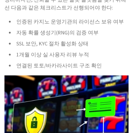
선 다음과 같은 체크리스트가 선행되어야 한다:
인증된 카지노 운영기관의 라이선스 보유 여부
자동 확률 생성기(RNG)의 검증 여부
SSL 보안, KYC 절차 활성화 상태
1개월 이상 실 사용자 리뷰 누적
연결된 토토/바카라사이트 구조 확인