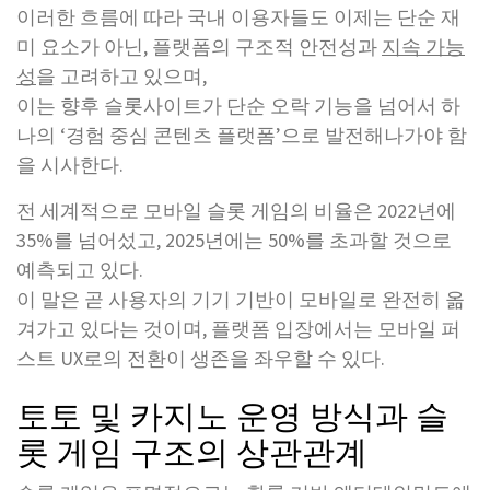
이러한 흐름에 따라 국내 이용자들도 이제는 단순 재
미 요소가 아닌, 플랫폼의 구조적 안전성과
지속 가능
성
을 고려하고 있으며,
이는 향후 슬롯사이트가 단순 오락 기능을 넘어서 하
나의 ‘경험 중심 콘텐츠 플랫폼’으로 발전해나가야 함
을 시사한다.
전 세계적으로 모바일 슬롯 게임의 비율은 2022년에
35%를 넘어섰고, 2025년에는 50%를 초과할 것으로
예측되고 있다.
이 말은 곧 사용자의 기기 기반이 모바일로 완전히 옮
겨가고 있다는 것이며, 플랫폼 입장에서는 모바일 퍼
스트 UX로의 전환이 생존을 좌우할 수 있다.
토토 및 카지노 운영 방식과 슬
롯 게임 구조의 상관관계