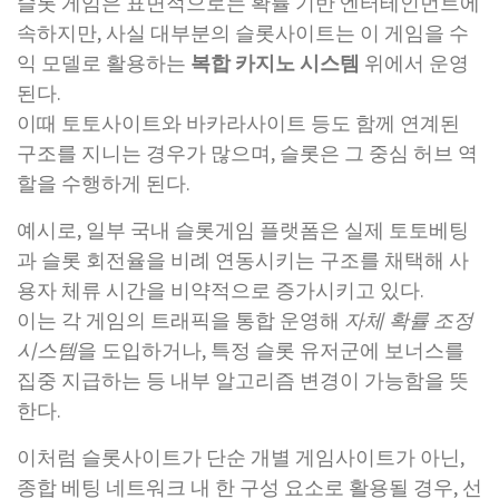
슬롯 게임은 표면적으로는 확률 기반 엔터테인먼트에
속하지만, 사실 대부분의 슬롯사이트는 이 게임을 수
익 모델로 활용하는
복합 카지노 시스템
위에서 운영
된다.
이때 토토사이트와 바카라사이트 등도 함께 연계된
구조를 지니는 경우가 많으며, 슬롯은 그 중심 허브 역
할을 수행하게 된다.
예시로, 일부 국내 슬롯게임 플랫폼은 실제 토토베팅
과 슬롯 회전율을 비례 연동시키는 구조를 채택해 사
용자 체류 시간을 비약적으로 증가시키고 있다.
이는 각 게임의 트래픽을 통합 운영해
자체 확률 조정
시스템
을 도입하거나, 특정 슬롯 유저군에 보너스를
집중 지급하는 등 내부 알고리즘 변경이 가능함을 뜻
한다.
이처럼 슬롯사이트가 단순 개별 게임사이트가 아닌,
종합 베팅 네트워크 내 한 구성 요소로 활용될 경우, 선