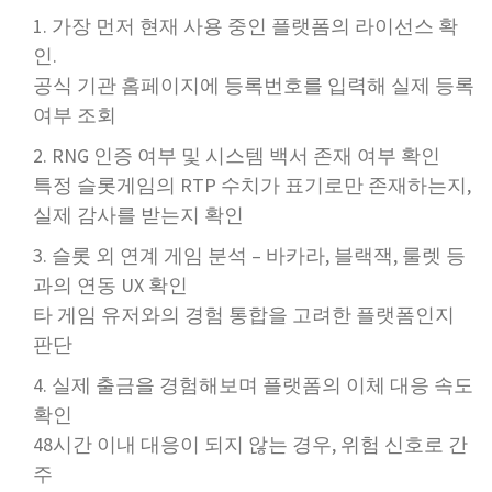
가장 먼저 현재 사용 중인 플랫폼의 라이선스 확
인.
공식 기관 홈페이지에 등록번호를 입력해 실제 등록
여부 조회
RNG 인증 여부 및 시스템 백서 존재 여부 확인
특정 슬롯게임의 RTP 수치가 표기로만 존재하는지,
실제 감사를 받는지 확인
슬롯 외 연계 게임 분석 – 바카라, 블랙잭, 룰렛 등
과의 연동 UX 확인
타 게임 유저와의 경험 통합을 고려한 플랫폼인지
판단
실제 출금을 경험해보며 플랫폼의 이체 대응 속도
확인
48시간 이내 대응이 되지 않는 경우, 위험 신호로 간
주