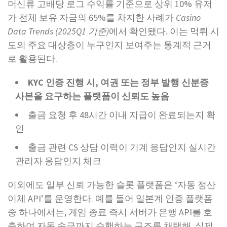
머신류 고배당 로그 수익률 기준으로 상위 10% 유저
가 전체 보유 자금의 65%를 차지한 사례가
Casino
Data Trends (2025Q1 기준)
에서 확인됐다. 이는 먹튀 시
도의 주요 대상층이 누구인지 보여주는 통계적 근거
로 활용된다.
KYC 인증 진행 시, 여권 또는 정부 발행 신분증
사본을 요구하는 플랫폼이 신뢰도 높음
출금 요청 후 48시간 이내 지급이 완료되는지 확
인
출금 관련 CS 상담 이력이 기계 응답인지 실시간
관리자 응답인지 체크
이외에도 일부 신뢰 가능한 슬롯 플랫폼은 ‘자동 정산
이체 API’를 운영한다. 예를 들어 일본계 인증 플랫폼
중 하나에서는, 게임 종료 즉시 서버가 은행 API를 호
출하여 자동 송금까지 수행하는 구조를 채택해, 실제