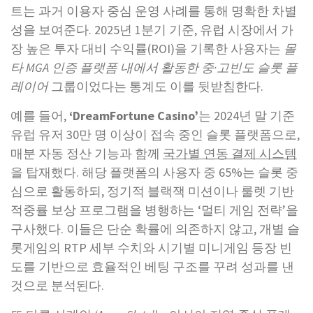
트는 과거 이용자 중심 운영 사례를 통해 명확한 차별
성을 보여준다. 2025년 1분기 기준, 유럽 시장에서 가
장 높은 투자 대비 수익률(ROI)을 기록한 사용자는
몰
타 MGA 인증 플랫폼 내에서 활동한 중·고빈도 슬롯 플
레이어
그룹이었다는 통계도 이를 뒷받침한다.
예를 들어,
‘DreamFortune Casino’
는 2024년 말 기준
유럽 유저 30만 명 이상이 접속 중인 슬롯 플랫폼으로,
매분 자동 정산 기능과 함께
국가별 연동 결제 시스템
을 탑재했다. 해당 플랫폼의 사용자 중 65%는 슬롯 중
심으로 활동하되, 정기적 블랙잭 미션이나 룰렛 기반
적중률 보상 프로그램을 병행하는 ‘멀티 게임 전략’을
구사했다. 이들은 단순 확률에 의존하지 않고, 개별 슬
롯게임의 RTP 세부 수치와 시기별 미니게임 등장 빈
도를 기반으로 효율적인 베팅 구조를 꾸려 성과를 낸
것으로 분석된다.