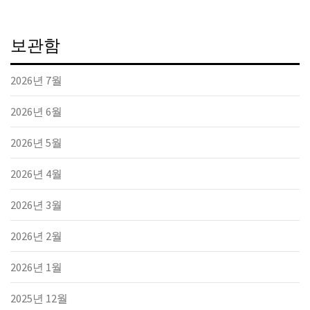
보관함
2026년 7월
2026년 6월
2026년 5월
2026년 4월
2026년 3월
2026년 2월
2026년 1월
2025년 12월