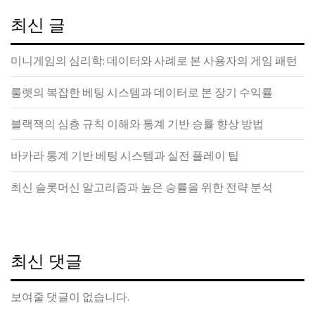
최신 글
미니게임의 심리학: 데이터와 사례로 본 사용자의 게임 패턴
룰렛의 복잡한 베팅 시스템과 데이터로 본 장기 수익률
블랙잭의 심층 규칙 이해와 통계 기반 승률 향상 방법
바카라 통계 기반 베팅 시스템과 실전 플레이 팁
최신 슬롯머신 알고리즘과 높은 승률을 위한 전략 분석
최신 댓글
보여줄 댓글이 없습니다.