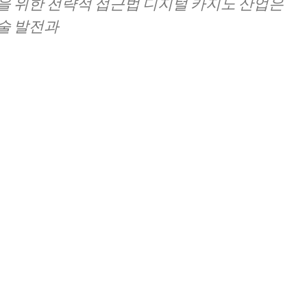
을 위한 전략적 접근법 디지털 카지노 산업은
기술 발전과