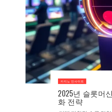
카지노 인사이트
2025년 슬롯머
화 전략