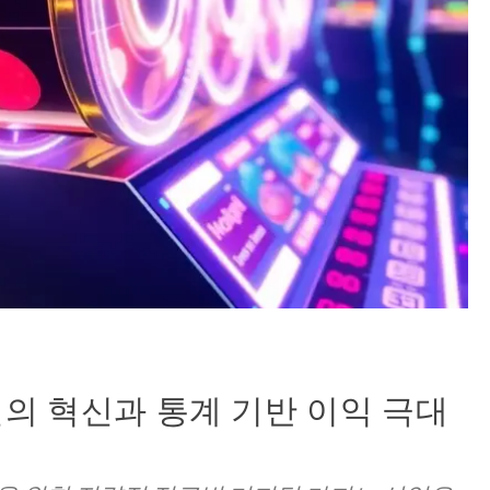
신의 혁신과 통계 기반 이익 극대