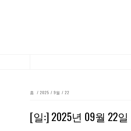
콘
텐
츠
로
건
너
뛰
기
홈
2025
9월
22
[일:]
2025년 09월 22일