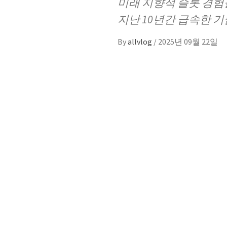
미래 지향적 슬롯 경험
지난 10년간 급속한 
By
allvlog
/
2025년 09월 22일