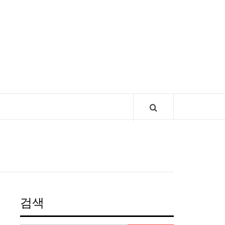
상의 모든 VLOG
검색