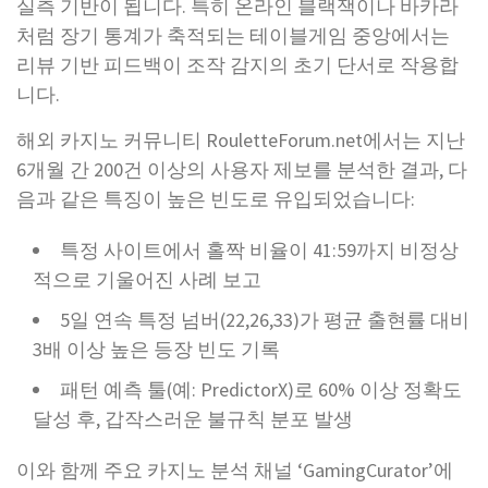
실측 기반이 됩니다. 특히 온라인 블랙잭이나 바카라
처럼 장기 통계가 축적되는 테이블게임 중앙에서는
리뷰 기반 피드백이 조작 감지의 초기 단서로 작용합
니다.
해외 카지노 커뮤니티 RouletteForum.net에서는 지난
6개월 간 200건 이상의 사용자 제보를 분석한 결과, 다
음과 같은 특징이 높은 빈도로 유입되었습니다:
특정 사이트에서 홀짝 비율이 41:59까지 비정상
적으로 기울어진 사례 보고
5일 연속 특정 넘버(22,26,33)가 평균 출현률 대비
3배 이상 높은 등장 빈도 기록
패턴 예측 툴(예: PredictorX)로 60% 이상 정확도
달성 후, 갑작스러운 불규칙 분포 발생
이와 함께 주요 카지노 분석 채널 ‘GamingCurator’에