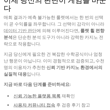
다
매회 결과가 예측 불가능한 룰렛에서는 한 번의 선택
이 곧 수익률을 좌우합니다. 그 선택이 감각이 아니라
데이터 기반 판단
에 의해 이루어진다면,
룰렛 휠 편향
분석
은 단순한 분석 도구가 아니라 강력한 카지노 전
략으로 작용합니다.
지금 당신에게 필요한 건 복잡한 수학공식이나 엄청
난 행운이 아닙니다. 이미 경험적으로 검증되고, 수천
명의 이용자가 추천한
신뢰 기반 카지노 환경에서의
실질적 대응
입니다.
지금 바로 다음 단계를 준비하세요:
신뢰 가능한 플랫폼 목록
재확인
사용자 커뮤니티 접속
후 검증 후기 참고