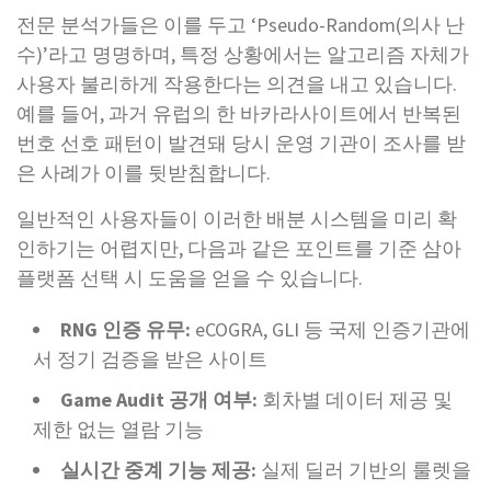
전문 분석가들은 이를 두고 ‘Pseudo-Random(의사 난
수)’라고 명명하며, 특정 상황에서는 알고리즘 자체가
사용자 불리하게 작용한다는 의견을 내고 있습니다.
예를 들어, 과거 유럽의 한 바카라사이트에서 반복된
번호 선호 패턴이 발견돼 당시 운영 기관이 조사를 받
은 사례가 이를 뒷받침합니다.
일반적인 사용자들이 이러한 배분 시스템을 미리 확
인하기는 어렵지만, 다음과 같은 포인트를 기준 삼아
플랫폼 선택 시 도움을 얻을 수 있습니다.
RNG 인증 유무:
eCOGRA, GLI 등 국제 인증기관에
서 정기 검증을 받은 사이트
Game Audit 공개 여부:
회차별 데이터 제공 및
제한 없는 열람 기능
실시간 중계 기능 제공:
실제 딜러 기반의 룰렛을