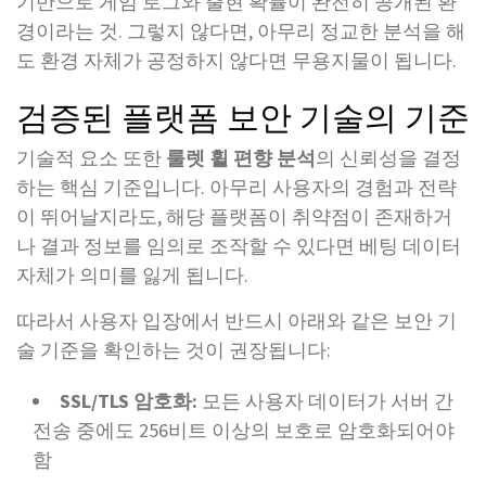
기반으로 게임 로그와 출현 확률이 완전히 공개된 환
경이라는 것. 그렇지 않다면, 아무리 정교한 분석을 해
도 환경 자체가 공정하지 않다면 무용지물이 됩니다.
검증된 플랫폼 보안 기술의 기준
기술적 요소 또한
룰렛 휠 편향 분석
의 신뢰성을 결정
하는 핵심 기준입니다. 아무리 사용자의 경험과 전략
이 뛰어날지라도, 해당 플랫폼이 취약점이 존재하거
나 결과 정보를 임의로 조작할 수 있다면 베팅 데이터
자체가 의미를 잃게 됩니다.
따라서 사용자 입장에서 반드시 아래와 같은 보안 기
술 기준을 확인하는 것이 권장됩니다:
SSL/TLS 암호화:
모든 사용자 데이터가 서버 간
전송 중에도 256비트 이상의 보호로 암호화되어야
함