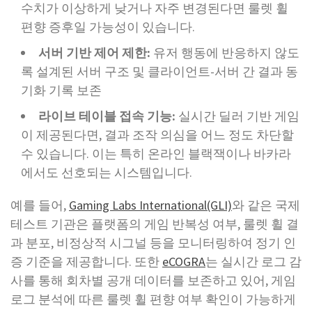
수치가 이상하게 낮거나 자주 변경된다면 룰렛 휠
편향 증후일 가능성이 있습니다.
서버 기반 제어 제한:
유저 행동에 반응하지 않도
록 설계된 서버 구조 및 클라이언트-서버 간 결과 동
기화 기록 보존
라이브 테이블 접속 기능:
실시간 딜러 기반 게임
이 제공된다면, 결과 조작 의심을 어느 정도 차단할
수 있습니다. 이는 특히 온라인 블랙잭이나 바카라
에서도 선호되는 시스템입니다.
예를 들어,
Gaming Labs International(GLI)
와 같은 국제
테스트 기관은 플랫폼의 게임 반복성 여부, 룰렛 휠 결
과 분포, 비정상적 시그널 등을 모니터링하여 정기 인
증 기준을 제공합니다. 또한
eCOGRA
는 실시간 로그 감
사를 통해 회차별 공개 데이터를 보존하고 있어, 게임
로그 분석에 따른 룰렛 휠 편향 여부 확인이 가능하게