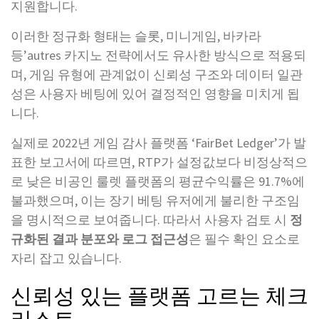
지원합니다.
이러한 정규화 형태는 슬롯, 미니게임, 바카라
등’autres 카지노 전략에서도 유사한 방식으로 적용되
며, 게임 유형에 관계없이 신뢰성 구조와 데이터 일관
성은 사용자 베팅에 있어 결정적인 영향을 미치게 됩
니다.
실제로 2022년 게임 감사 플랫폼 ‘FairBet Ledger’가 발
표한 보고서에 따르면, RTP가 설정값보다 비정상적으
로 낮은 비공인 룰렛 플랫폼의 평균수익률은 91.7%에
불과했으며, 이는 장기 베팅 유저에게 불리한 구조임
을 명시적으로 보여줍니다. 따라서 사용자 검토 시
정
규화된 결과 분포와 로그 접근성
은 필수 확인 요소로
자리 잡고 있습니다.
신뢰성 있는 플랫폼 고르는 체크
리스트