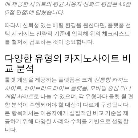
에 제공한 사이트의 평균 사용자 신뢰도 평점은 4.6점
(5점 만점)에 달했습니다.
따라서 신뢰성 있는 베팅 환경을 원한다면, 플랫폼 선
택 시 카지노 전략적 기준에 입각해 위의 체크리스트
를 철저히 검토하는 것이 중요합니다.
다양한 유형의 카지노사이트 비
교 분석
룰렛 게임을 제공하는 플랫폼은 크게
전통형 카지노
사이트
,
하이브리드 라이브 플랫폼
,
모바일 중심 미니
게임 사이트
로 나눌 수 있으며, 각 유형마다 룰렛 휠 편
향 분석이 수행되어야 할 대상이 다르게 구성됩니다.
본 항목에서는 이용자에게 실질적인 비교 기준을 제
공하기 위해 다양한 사례와 수치를 기반으로 설명합
니다.