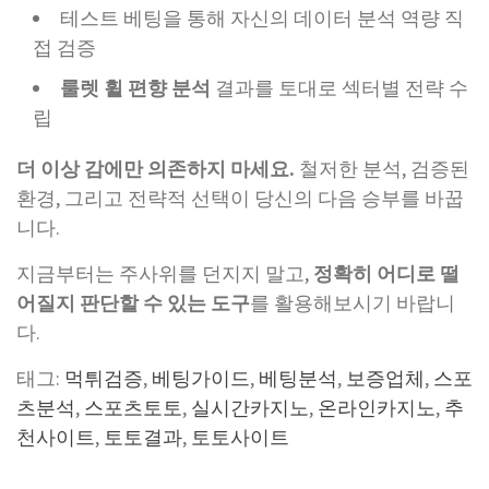
테스트 베팅을 통해 자신의 데이터 분석 역량 직
접 검증
룰렛 휠 편향 분석
결과를 토대로 섹터별 전략 수
립
더 이상 감에만 의존하지 마세요.
철저한 분석, 검증된
환경, 그리고 전략적 선택이 당신의 다음 승부를 바꿉
니다.
지금부터는 주사위를 던지지 말고,
정확히 어디로 떨
어질지 판단할 수 있는 도구
를 활용해보시기 바랍니
다.
태그:
먹튀검증
,
베팅가이드
,
베팅분석
,
보증업체
,
스포
츠분석
,
스포츠토토
,
실시간카지노
,
온라인카지노
,
추
천사이트
,
토토결과
,
토토사이트