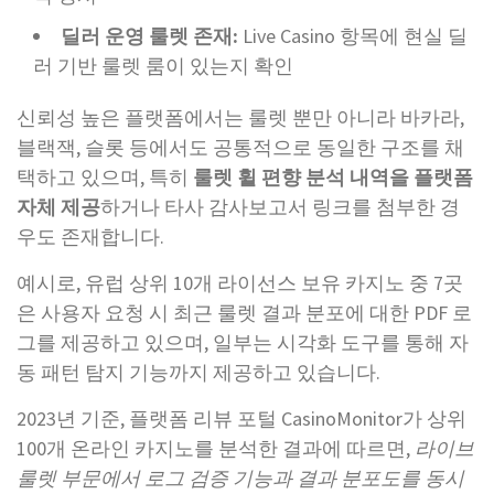
딜러 운영 룰렛 존재:
Live Casino 항목에 현실 딜
러 기반 룰렛 룸이 있는지 확인
신뢰성 높은 플랫폼에서는 룰렛 뿐만 아니라 바카라,
블랙잭, 슬롯 등에서도 공통적으로 동일한 구조를 채
택하고 있으며, 특히
룰렛 휠 편향 분석 내역을 플랫폼
자체 제공
하거나 타사 감사보고서 링크를 첨부한 경
우도 존재합니다.
예시로, 유럽 상위 10개 라이선스 보유 카지노 중 7곳
은 사용자 요청 시 최근 룰렛 결과 분포에 대한 PDF 로
그를 제공하고 있으며, 일부는 시각화 도구를 통해 자
동 패턴 탐지 기능까지 제공하고 있습니다.
2023년 기준, 플랫폼 리뷰 포털 CasinoMonitor가 상위
100개 온라인 카지노를 분석한 결과에 따르면,
라이브
룰렛 부문에서 로그 검증 기능과 결과 분포도를 동시