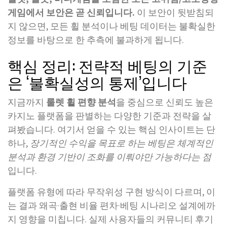
게임에서 보안은 곧 신뢰입니다.
이 보안이 뒷받침되
지 않으면, 모든 휠 분석이나 베팅 데이터는 불확실한
정보를 바탕으로 한 추측에 불과하게 됩니다.
핵심 정리: 전략적 베팅의 기준
은 ‘불확실성의 통제’입니다
지금까지
룰렛 휠 편향 분석
을 중심으로 신뢰도 높은
카지노 플랫폼을 판별하는 다양한 기준과 전략을 살
펴봤습니다. 여기서 얻을 수 있는 핵심 인사이트는 단
하나,
장기적인 수익을 목표로 하는 베팅은 체계적인
분석과 환경 기반이 조화를 이뤄야만 가능하다는 점
입니다.
플랫폼 유형에 따라 무작위성 구현 방식이 다르며, 이
는 결과 왜곡·출현 비율 편차·베팅 시나리오 설계에까
지 영향을 미칩니다. 실제 사용자들의 커뮤니티 후기