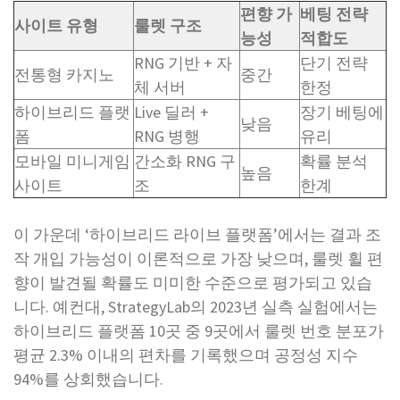
편향 가
베팅 전략
사이트 유형
룰렛 구조
능성
적합도
RNG 기반 + 자
단기 전략
전통형 카지노
중간
체 서버
한정
하이브리드 플랫
Live 딜러 +
장기 베팅에
낮음
폼
RNG 병행
유리
모바일 미니게임
간소화 RNG 구
확률 분석
높음
사이트
조
한계
이 가운데 ‘하이브리드 라이브 플랫폼’에서는 결과 조
작 개입 가능성이 이론적으로 가장 낮으며, 룰렛 휠 편
향이 발견될 확률도 미미한 수준으로 평가되고 있습
니다. 예컨대, StrategyLab의 2023년 실측 실험에서는
하이브리드 플랫폼 10곳 중 9곳에서 룰렛 번호 분포가
평균 2.3% 이내의 편차를 기록했으며 공정성 지수
94%를 상회했습니다.