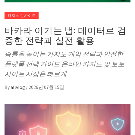
카지노 인사이트
바카라 이기는 법: 데이터로 검
증한 전략과 실전 활용
승률을 높이는 카지노 게임 전략과 안전한
플랫폼 선택 가이드 온라인 카지노 및 토토
사이트 시장은 빠르게
By
allvlog
/
2026년 07월 15일