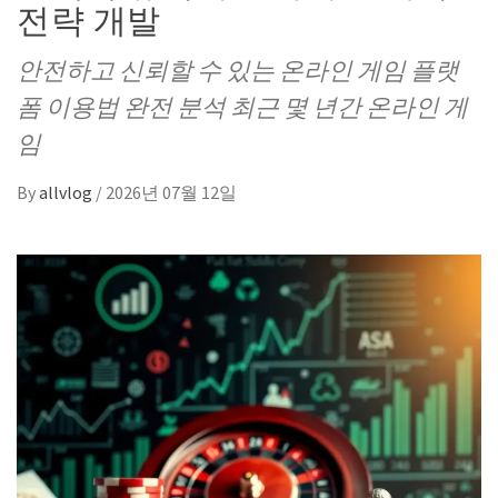
전략 개발
안전하고 신뢰할 수 있는 온라인 게임 플랫
폼 이용법 완전 분석 최근 몇 년간 온라인 게
임
By
allvlog
/
2026년 07월 12일