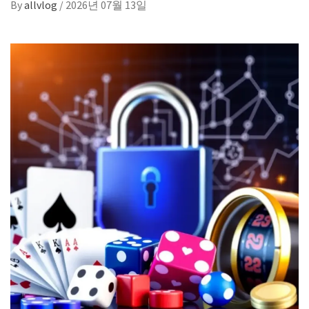
By
allvlog
/
2026년 07월 13일