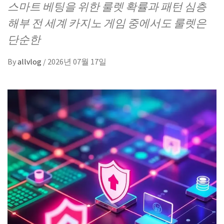
스마트 베팅을 위한 룰렛 확률과 패턴 심층
해부 전 세계 카지노 게임 중에서도 룰렛은
단순한
By
allvlog
/
2026년 07월 17일