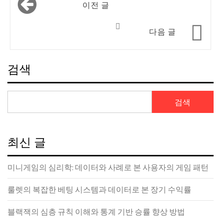
이전 글
탐
색
다음 글
검색
검색
최신 글
미니게임의 심리학: 데이터와 사례로 본 사용자의 게임 패턴
룰렛의 복잡한 베팅 시스템과 데이터로 본 장기 수익률
블랙잭의 심층 규칙 이해와 통계 기반 승률 향상 방법