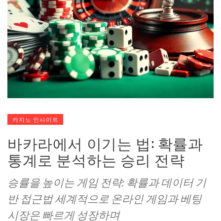
카지노 인사이트
바카라에서 이기는 법: 확률과
통계로 분석하는 승리 전략
승률을 높이는 게임 전략: 확률과 데이터 기
반 접근법 세계적으로 온라인 게임과 베팅
시장은 빠르게 성장하며