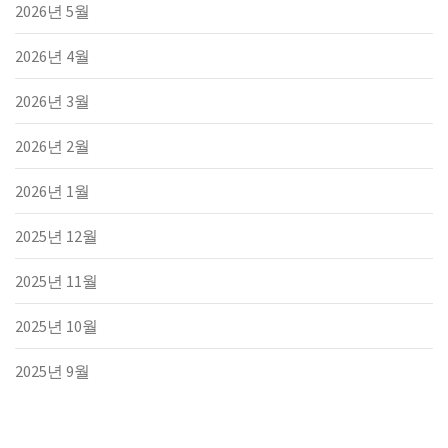
2026년 5월
2026년 4월
2026년 3월
2026년 2월
2026년 1월
2025년 12월
2025년 11월
2025년 10월
2025년 9월