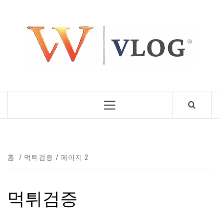
콘
텐
츠
로
건
너
뛰
기
기
본
메
뉴
VL
홈
먹튀검증
페이지 2
먹튀검증