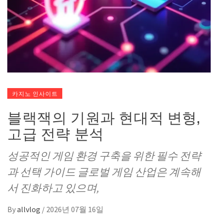
카지노 인사이트
블랙잭의 기원과 현대적 변형,
고급 전략 분석
성공적인 게임 환경 구축을 위한 필수 전략
과 선택 가이드 글로벌 게임 산업은 계속해
서 진화하고 있으며,
By
allvlog
/
2026년 07월 16일