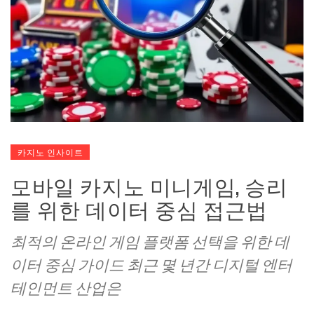
카지노 인사이트
모바일 카지노 미니게임, 승리
를 위한 데이터 중심 접근법
최적의 온라인 게임 플랫폼 선택을 위한 데
이터 중심 가이드 최근 몇 년간 디지털 엔터
테인먼트 산업은