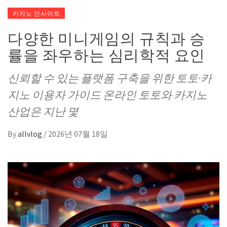
카지노 인사이트
다양한 미니게임의 규칙과 승
률을 좌우하는 심리학적 요인
신뢰할 수 있는 플랫폼 구축을 위한 토토·카
지노 이용자 가이드 온라인 토토와 카지노
산업은 지난 몇
By
allvlog
/
2026년 07월 18일