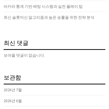
바카라 통계 기반 베팅 시스템과 실전 플레이 팁
최신 슬롯머신 알고리즘과 높은 승률을 위한 전략 분석
최신 댓글
보여줄 댓글이 없습니다.
보관함
2026년 7월
2026년 6월