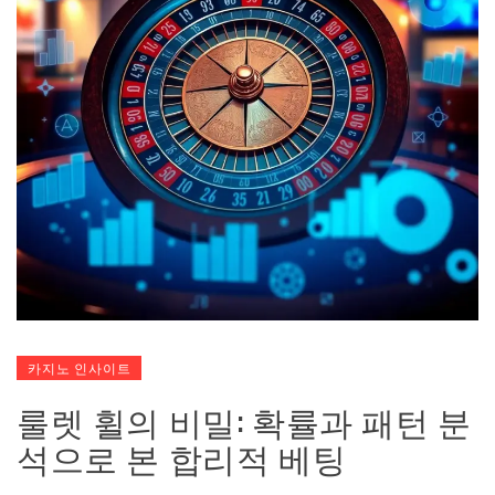
카지노 인사이트
룰렛 휠의 비밀: 확률과 패턴 분
석으로 본 합리적 베팅