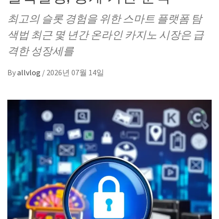
최고의 슬롯 경험을 위한 스마트 플랫폼 탐
색법 최근 몇 년간 온라인 카지노 시장은 급
격한 성장세를
By
allvlog
/
2026년 07월 14일