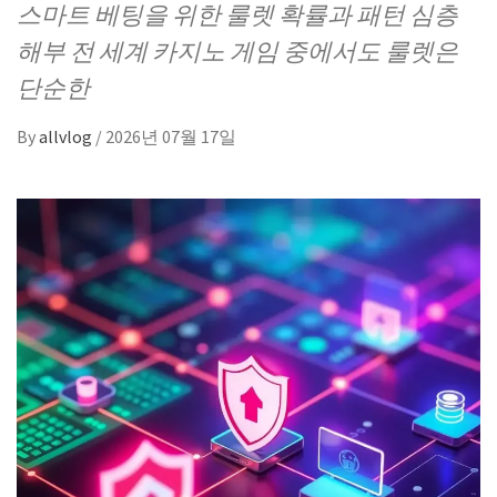
스마트 베팅을 위한 룰렛 확률과 패턴 심층
해부 전 세계 카지노 게임 중에서도 룰렛은
단순한
By
allvlog
/
2026년 07월 17일